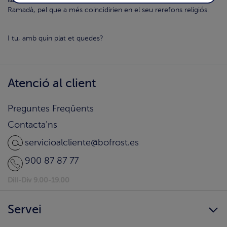
llavors d'anís al seu interior. Aquests es cuinen també durant el
Ramadà, pel que a més coincidirien en el seu rerefons religiós.
I tu, amb quin plat et quedes?
Atenció al client
Preguntes Freqüents
Contacta'ns
servicioalcliente@bofrost.es
900 87 87 77
Dill-Div 9.00-19.00
Servei