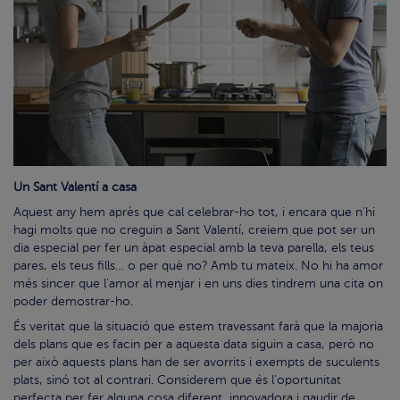
Un Sant Valentí a casa
Aquest any hem après que cal celebrar-ho tot, i encara que n'hi
hagi molts que no creguin a Sant Valentí, creiem que pot ser un
dia especial per fer un àpat especial amb la teva parella, els teus
pares, els teus fills… o per què no? Amb tu mateix. No hi ha amor
més sincer que l'amor al menjar i en uns dies tindrem una cita on
poder demostrar-ho.
És veritat que la situació que estem travessant farà que la majoria
dels plans que es facin per a aquesta data siguin a casa, però no
per això aquests plans han de ser avorrits i exempts de suculents
plats, sinó tot al contrari. Considerem que és l'oportunitat
perfecta per fer alguna cosa diferent, innovadora i gaudir de