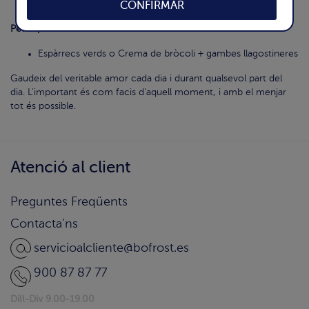
Smoothie de gerds
CONFIRMAR
Pel Sopar:
Espàrrecs verds o Crema de bròcoli + gambes llagostineres
Gaudeix del veritable amor cada dia i durant qualsevol part del
dia. L'important és com facis d'aquell moment, i amb el menjar
tot és possible.
Atenció al client
Preguntes Freqüents
Contacta'ns
servicioalcliente@bofrost.es
900 87 87 77
Dill-Div 9.00-19.00