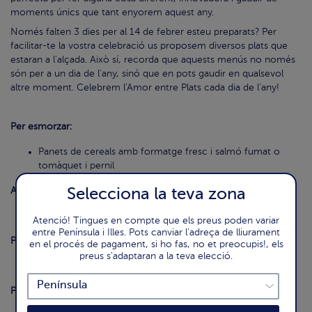
moments únics que tant enyorem aquest any.
Només falten 3 dies per al 14 de febrer esteu preparats? Per
facilitar-te la vostra celebració us proposem diversos plats que
estaran a l'alçada. Això sí, recorda que aquests menús no només
són per a un dia de l'any, sinó que en pots gaudir en qualsevol
altre moment. Celebrem l'Amor entre Plats cada dia de l'any!
Per esmorzar:
Panets de cereals amb formatge fresc i salmó fumat o
tomàquet i pernil
Selecciona la teva zona
A Mig matí:
Macedònia de fruites
Atenció! Tingues en compte que els preus poden variar
entre Península i Illes. Pots canviar l'adreça de lliurament
Per dinar:
en el procés de pagament, si ho fas, no et preocupis!, els
preus s'adaptaran a la teva elecció.
Pebrots farcits de pasta i Mozzarella
Per al Berenar: