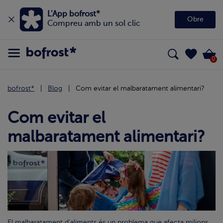
L'App bofrost*
Obre
Compreu amb un sol clic
0
bofrost*
Blog
Com evitar el malbaratament alimentari?
Com evitar el
malbaratament alimentari?
El malbaratament d'aliments és un problema que afecta milions