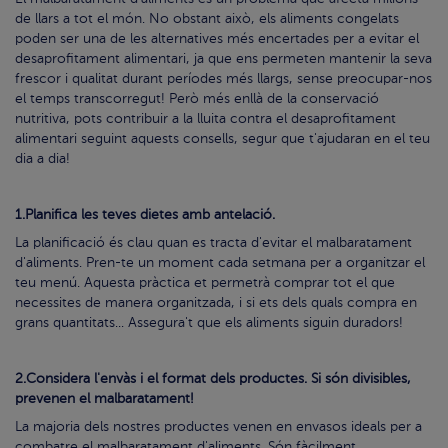
de llars a tot el món. No obstant això, els
aliments congelats
poden ser una de les alternatives més encertades per a evitar el
desaprofitament alimentari, ja que ens permeten mantenir la seva
frescor i qualitat durant períodes més llargs, sense preocupar-nos
el temps transcorregut! Però més enllà de la conservació
nutritiva, pots contribuir a la lluita contra el desaprofitament
alimentari seguint aquests consells, segur que t'ajudaran en el teu
dia a dia!
1.Planifica les teves dietes amb antelació.
La planificació és clau quan es tracta d'evitar el malbaratament
d'aliments. Pren-te un moment cada setmana per a
organitzar el
teu menú
. Aquesta pràctica et permetrà comprar tot el que
necessites de manera organitzada, i si ets dels quals compra en
grans quantitats... Assegura't que els aliments siguin duradors!
2.Considera l'envàs i el format dels productes. Si són divisibles,
prevenen el malbaratament!
La majoria dels nostres
productes
venen en envasos ideals per a
combatre el malbaratament d'aliments. Són fàcilment