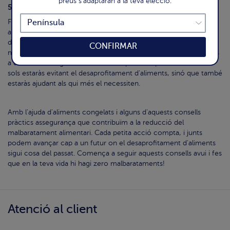
preus s'adaptaran a la teva elecció.
5.Dona aliments no utilitzats
Finalment, però no menys important, considera donar els
aliments que no consumiràs abans de la seva data recomanada
de consum. bofrost* dona aliments per a ajudar a aquells que
CONFIRMAR
més ho necessiten. Si tens aliments que no faràs servir, no dubtis
a donar-los a organitzacions benèfiques! D'aquesta manera, no
sols estaràs evitant el desaprofitament d'aliments, sinó que també
estaràs ajudant als qui més el necessiten.
Amb l'ajuda d'aliments congelats i alguns d'aquests consells
pràctics assegurança que contribuïm a la reducció del
malbaratament alimentari. Cada petita acció compta, i junts
podem avançar cap a un futur on el desaprofitament d'aliments
sigui cosa del passat. Comença a seguir aquests consells avui i fes
que en la teva vida hi hagi zero malbarataments!
Atenció al client