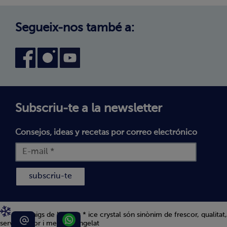
Avís legal
Canal intern d'informació
Condicions generals de compra
Segueix-nos també a:
Declaració d'accessibilitat
Política de Galetes
Subscriu-te a la newsletter
Consejos, ideas y recetas por correo electrónico
subscriu-te
Els 5 raigs de bofrost * ice crystal són sinònim de frescor, qualitat,
servei, sabor i menjar congelat