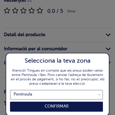
Ressenyes
(0)
0.0 / 5
Desa
Detall del producte
Informació per al consumidor
Selecciona la teva zona
Intoleràncies
Atenció! Tingues en compte que els preus poden variar
entre Península i Illes. Pots canviar l'adreça de lliurament
en el procés de pagament, si ho fas, no et preocupis!, els
preus s'adaptaran a la teva elecció.
Ressenyes
(0)
0.0 / 5
CONFIRMAR