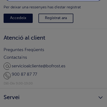
Per deixar una ressenyes has d'estar registrat
Accedeix
Registrat ara
Atenció al client
Preguntes Freqüents
Contacta'ns
servicioalcliente@bofrost.es
900 87 87 77
Dill-Div 9.00-19.00
Servei