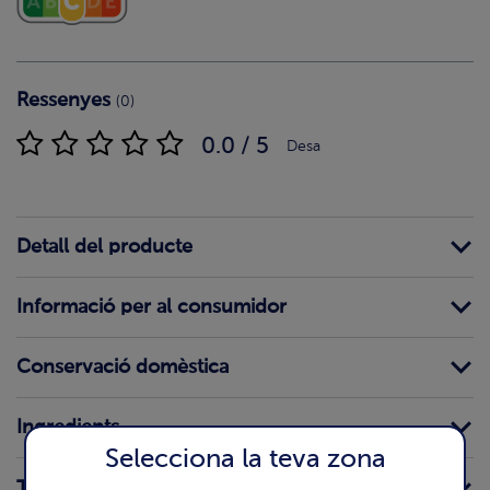
Ressenyes
(0)
0.0 / 5
Desa
Detall del producte
Informació per al consumidor
Conservació domèstica
Ingredients
Selecciona la teva zona
Traces