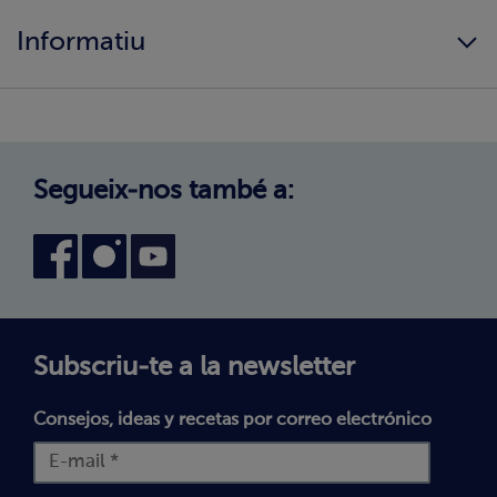
Qui som?
Informació alimentària
Informatiu
Els nostres valors
Canvi de zona
Com comprar?
Política de Privadesa
Treballa amb nosaltres
Avís legal
Canal intern d'informació
Condicions generals de compra
Segueix-nos també a:
Declaració d'accessibilitat
Política de Galetes
Subscriu-te a la newsletter
Consejos, ideas y recetas por correo electrónico