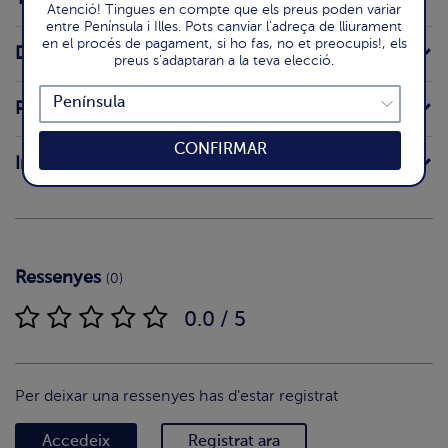
Atenció! Tingues en compte que els preus poden variar
entre Península i Illes. Pots canviar l'adreça de lliurament
en el procés de pagament, si ho fas, no et preocupis!, els
Declaració nutricional
preus s'adaptaran a la teva elecció.
Preparació
CONFIRMAR
Intoleràncies
Ressenyes
(0)
0.0 / 5
Per deixar una ressenyes has d'estar registrat
Accedeix
Registrat ara