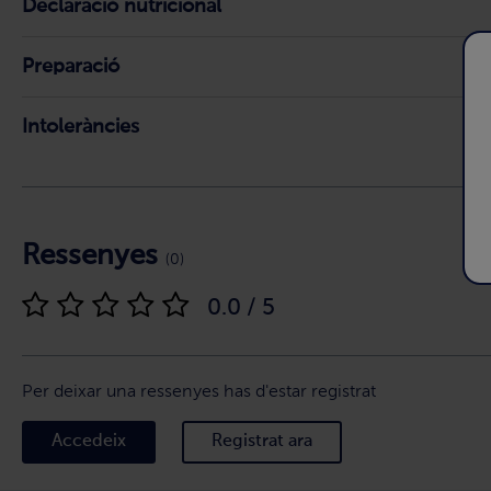
Declaració nutricional
Preparació
Intoleràncies
Ressenyes
(0)
0.0 / 5
Per deixar una ressenyes has d'estar registrat
Accedeix
Registrat ara