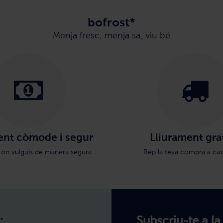
bofrost*
Menja fresc, menja sa, viu bé
nt còmode i segur
Lliurament gra
 on vulguis de manera segura.
Rep la teva compra a cas
:
Subscriu-te a la