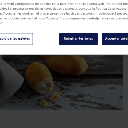
ó" o visiti Configuració de cookies en la part inferior de la pàgina web. Per obtenir m
okies i el processament de les teves dades personals, consulta la Política de privadesa 
ç.Acceptar les cookies i el processament de les dades personals involucrades? pel seg
es les cookies prement el botó “Acceptar” o configurar-les o rebutjar el seu ús prement
ió"
ció de les galetes
Rebutjar-les totes
Acceptar totes