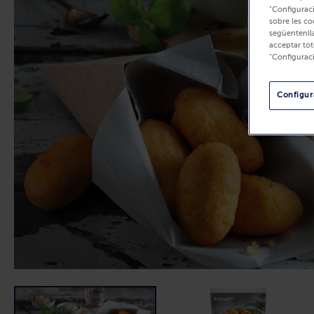
"Configuraci
sobre les co
següentenlla
acceptar tot
"Configurac
Configura