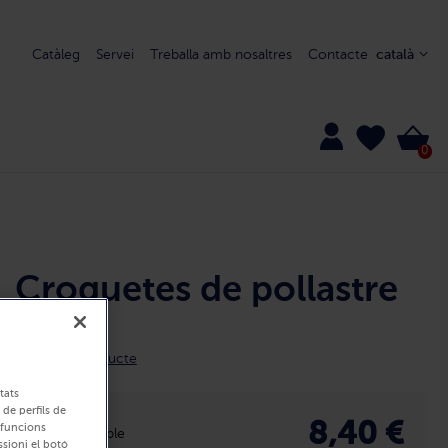
Catàleg
Servei
Treballa amb nosaltres
Contacte
català
0
Croquetes de pollastre
8301
Detall del producte
tats
 de perfils de
8,40 €
r funcions
Disponible
ssioni el botó