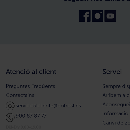
Atenció al client
Servei
Preguntes Freqüents
Sempre dis
Contacta'ns
Arribem a c
Aconsegueix
servicioalcliente@bofrost.es
Informació 
900 87 87 77
Canvi de z
Dill-Div 9.00-19.00