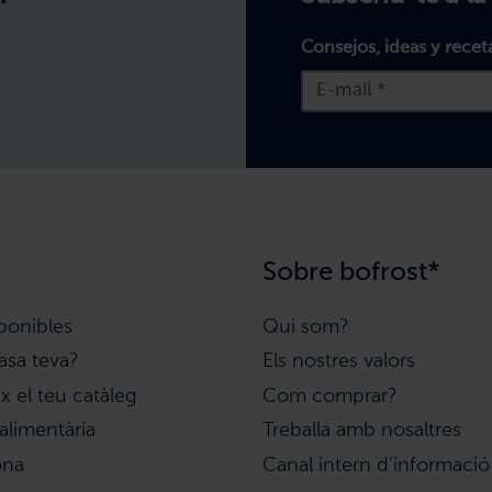
Consejos, ideas y recet
Sobre bofrost*
ponibles
Qui som?
asa teva?
Els nostres valors
 el teu catàleg
Com comprar?
alimentària
Treballa amb nosaltres
ona
Canal intern d'informació