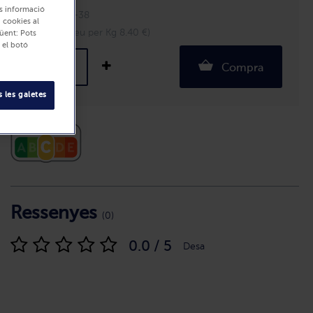
és informació
Unitats: 33-38
i cookies al
1000 g (Preu per Kg 8.40 €)
üent: Pots
 el botó
Compra
 les galetes
Ressenyes
(0)
0.0 / 5
Desa