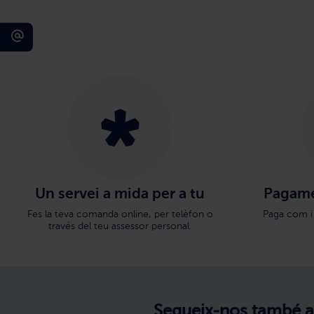
Un servei a mida per a tu
Pagame
Fes la teva comanda online, per telèfon o
Paga com i
través del teu assessor personal.
Segueix-nos també a