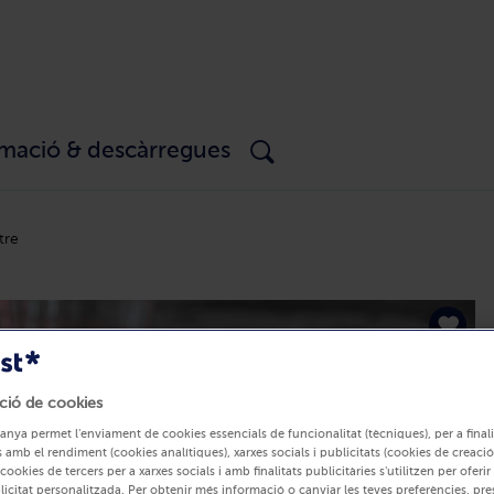
rmació & descàrregues
tre
ció de cookies
anya permet l'enviament de cookies essencials de funcionalitat (tècniques), per a finali
 amb el rendiment (cookies analítiques), xarxes socials i publicitats (cookies de creació
 cookies de tercers per a xarxes socials i amb finalitats publicitàries s'utilitzen per oferi
blicitat personalitzada. Per obtenir més informació o canviar les teves preferències, pre