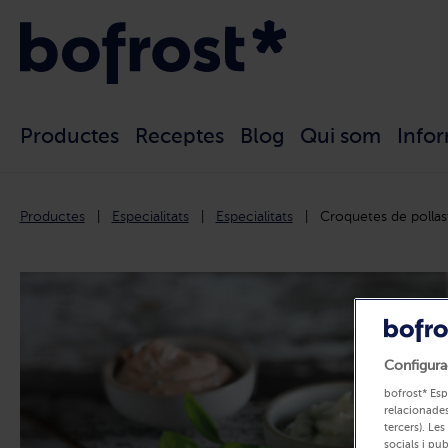
Productes
Receptes
Blog
Qui som
Info
Productes
Especialitats
Especialitats
Croquetes de pollas
Configura
bofrost* Esp
relacionades
tercers). Les
socials i pu