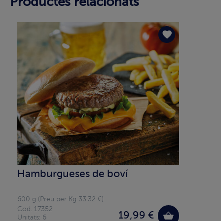
Productes relacionats
Hamburgueses de boví
600 g (Preu per Kg 33.32 €)
Cod. 17352
19,99 €
Unitats: 6