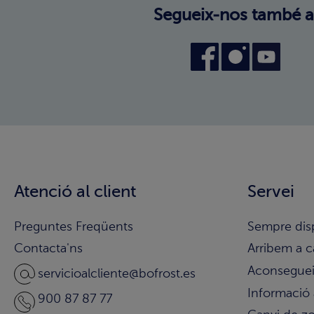
Segueix-nos també a
Atenció al client
Servei
Preguntes Freqüents
Sempre dis
Contacta'ns
Arribem a c
Aconsegueix
servicioalcliente@bofrost.es
Informació 
900 87 87 77