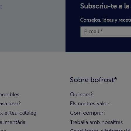
:
Subscriu-te a la
Consejos, ideas y recet
Sobre bofrost*
ponibles
Qui som?
asa teva?
Els nostres valors
 el teu catàleg
Com comprar?
alimentària
Treballa amb nosaltres