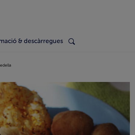
rmació & descàrregues
edella