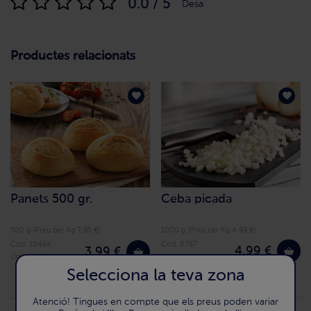
0.0 / 5
Desa
Productes relacionats
Panets 500 gr.
Ceba picada
500 g (Preu per Kg 7.98 €)
1000 g (Preu per Kg 4.99 €)
Cod. 10464
Cod. 8767
4,99 €
3,99 €
Unitats: 8
Selecciona la teva zona
Atenció! Tingues en compte que els preus poden variar