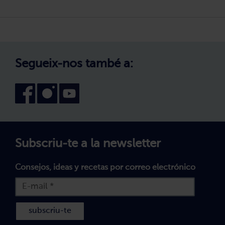
Canvi de zona
Com comprar?
Política de Privadesa
Treballa amb nosaltres
Avís legal
Canal intern d'informació
Condicions generals de compra
Segueix-nos també a:
Declaració d'accessibilitat
Configuració de les galetes
Subscriu-te a la newsletter
Consejos, ideas y recetas por correo electrónico
subscriu-te