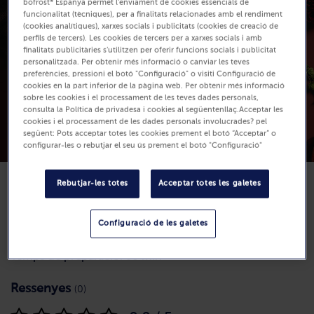
bofrost* Espanya permet l'enviament de cookies essencials de
funcionalitat (tècniques), per a finalitats relacionades amb el rendiment
(cookies analítiques), xarxes socials i publicitats (cookies de creació de
perfils de tercers). Les cookies de tercers per a xarxes socials i amb
finalitats publicitàries s'utilitzen per oferir funcions socials i publicitat
personalitzada. Per obtenir més informació o canviar les teves
preferències, pressioni el botó "Configuració" o visiti Configuració de
cookies en la part inferior de la pàgina web. Per obtenir més informació
sobre les cookies i el processament de les teves dades personals,
consulta la Política de privadesa i cookies al següentenllaç.Acceptar les
cookies i el processament de les dades personals involucrades? pel
següent: Pots acceptar totes les cookies prement el botó “Acceptar” o
configurar-les o rebutjar el seu ús prement el botó "Configuració"
Rebutjar-les totes
Acceptar totes les galetes
Configuració de les galetes
Dificultat
Temps de preparació: 30 min
Ressenyes
(0)