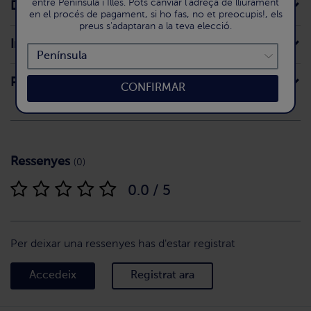
entre Península i Illes. Pots canviar l'adreça de lliurament
Descripció de la recepta
en el procés de pagament, si ho fas, no et preocupis!, els
preus s'adaptaran a la teva elecció.
Ingredients
Preparació
CONFIRMAR
Ressenyes
(0)
0.0 / 5
Per deixar una ressenyes has d'estar registrat
Accedeix
Registrat ara