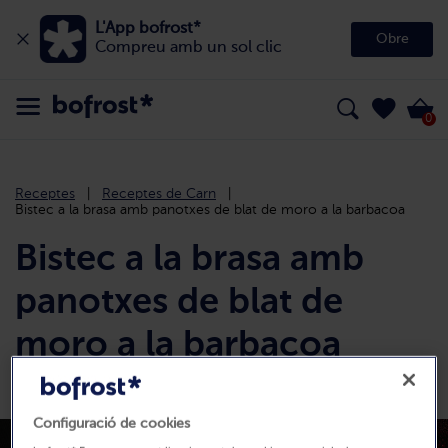
L'App bofrost*
Obre
Compreu amb un sol clic
0
Receptes
Receptes de Carn
Bistec a la brasa amb panotxes de blat de moro a la barbacoa
Bistec a la brasa amb
panotxes de blat de
moro a la barbacoa
Descripció de la recepta
Configuració de cookies