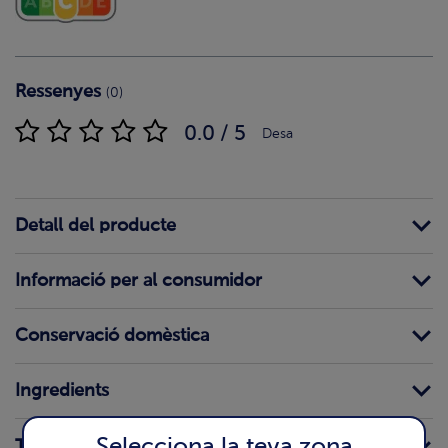
Ressenyes
(0)
0.0 / 5
Desa
Detall del producte
Informació per al consumidor
Conservació domèstica
Ingredients
Selecciona la teva zona
Traces