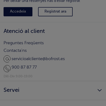
Per deixar una ressenyes has d'estar registrat
Accedeix
Registrat ara
Atenció al client
Preguntes Freqüents
Contacta'ns
servicioalcliente@bofrost.es
900 87 87 77
Dill-Div 9.00-19.00
Servei
Sempre disponibles