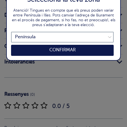
Atenció! Tingues en compte que els preus poden variar
Declaració nutricional
entre Península i Illes. Pots canviar l'adreça de lliurament
en el procés de pagament, si ho fas, no et preocupis!, els
preus s'adaptaran a la teva elecció.
Preparació
Origen
CONFIRMAR
Intoleràncies
Ressenyes
(0)
0.0 / 5