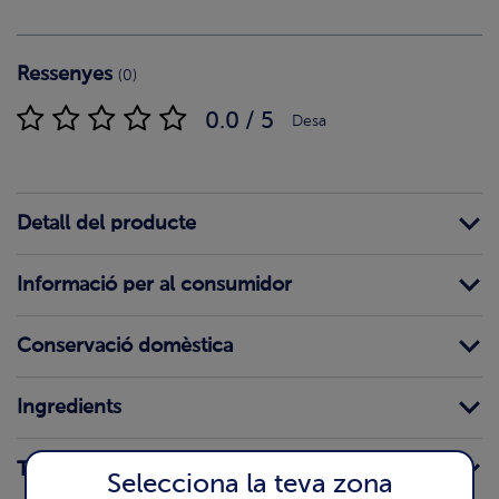
Ressenyes
(0)
0.0 / 5
Desa
Detall del producte
Informació per al consumidor
Conservació domèstica
Ingredients
Traces
Selecciona la teva zona