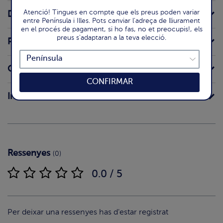
Atenció! Tingues en compte que els preus poden variar
Declaració nutricional
entre Península i Illes. Pots canviar l'adreça de lliurament
en el procés de pagament, si ho fas, no et preocupis!, els
preus s'adaptaran a la teva elecció.
Preparació
Origen
CONFIRMAR
Intoleràncies
Ressenyes
(0)
0.0 / 5
Per deixar una ressenyes has d'estar registrat