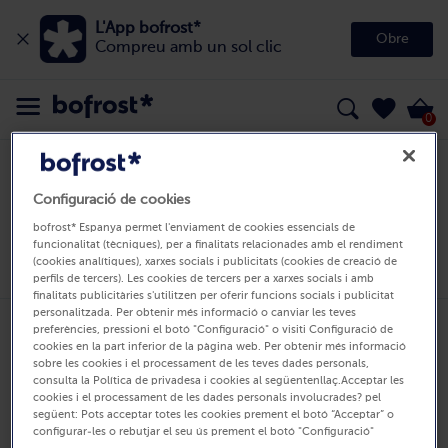
L'App bofrost*
Obre
Compreu amb un sol clic
0
bofrost*
Newsletter
Configuració de cookies
Newsletter
bofrost* Espanya permet l'enviament de cookies essencials de
0 Productes
funcionalitat (tècniques), per a finalitats relacionades amb el rendiment
(cookies analítiques), xarxes socials i publicitats (cookies de creació de
perfils de tercers). Les cookies de tercers per a xarxes socials i amb
finalitats publicitàries s'utilitzen per oferir funcions socials i publicitat
personalitzada. Per obtenir més informació o canviar les teves
preferències, pressioni el botó "Configuració" o visiti Configuració de
Atenció al client
cookies en la part inferior de la pàgina web. Per obtenir més informació
sobre les cookies i el processament de les teves dades personals,
consulta la Política de privadesa i cookies al següentenllaç.Acceptar les
Preguntes Freqüents
cookies i el processament de les dades personals involucrades? pel
següent: Pots acceptar totes les cookies prement el botó “Acceptar” o
Contacta'ns
configurar-les o rebutjar el seu ús prement el botó "Configuració"