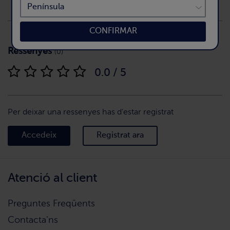
CONFIRMAR
Ressenyes
(0)
0.0 / 5
Per deixar una ressenyes has d'estar registrat
Accedeix
Registrat ara
Atenció al client
Preguntes Freqüents
Contacta'ns