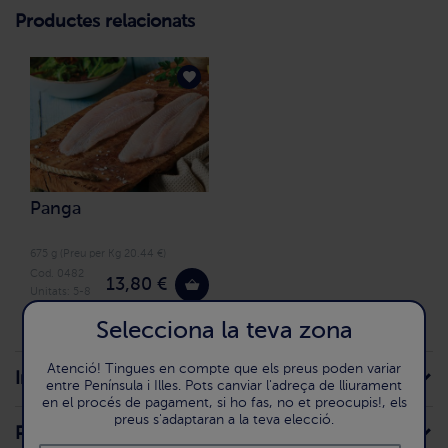
Productes relacionats
Panga
675 g (Preu per Kg 20.44 €)
Cod. 0482
13,80 €
Unitats: 5-8
Selecciona la teva zona
Atenció! Tingues en compte que els preus poden variar
Ingredients
entre Península i Illes. Pots canviar l'adreça de lliurament
en el procés de pagament, si ho fas, no et preocupis!, els
preus s'adaptaran a la teva elecció.
Preparació