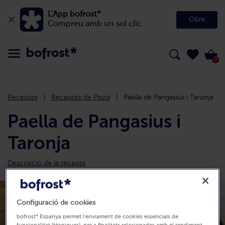
L'App bofrost*
Obre
Compreu amb un sol clic
0
Receptes
Receptes de Pasta
Paella de Pangasius i Taronja
Paella de Pangasius i
Taronja
Descripció de la recepta
Configuració de cookies
bofrost* Espanya permet l'enviament de cookies essencials de