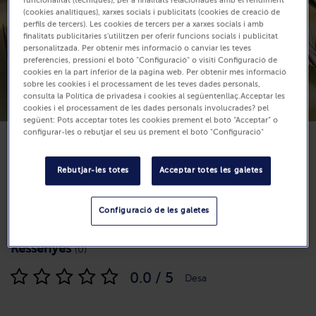
funcionalitat (tècniques), per a finalitats relacionades amb el rendiment
(cookies analítiques), xarxes socials i publicitats (cookies de creació de
perfils de tercers). Les cookies de tercers per a xarxes socials i amb
finalitats publicitàries s'utilitzen per oferir funcions socials i publicitat
personalitzada. Per obtenir més informació o canviar les teves
preferències, pressioni el botó "Configuració" o visiti Configuració de
cookies en la part inferior de la pàgina web. Per obtenir més informació
sobre les cookies i el processament de les teves dades personals,
consulta la Política de privadesa i cookies al següentenllaç.Acceptar les
cookies i el processament de les dades personals involucrades? pel
següent: Pots acceptar totes les cookies prement el botó “Acceptar” o
configurar-les o rebutjar el seu ús prement el botó "Configuració"
Rebutjar-les totes
Acceptar totes les galetes
Dificultat
Configuració de les galetes
Temps de preparació: 40 min
Ressenyes
(0)
0.0 / 5
Desa