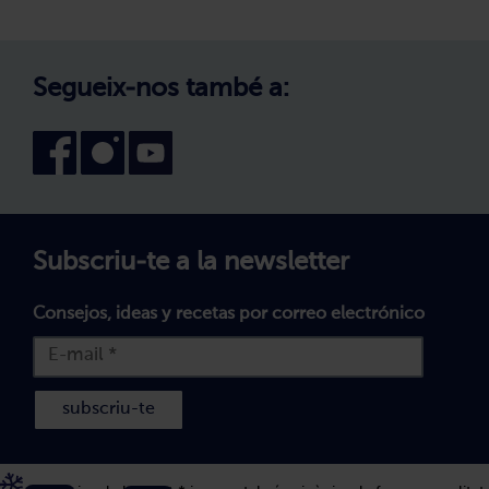
Treballa amb nosaltres
Avís legal
Canal intern d'informació
Condicions generals de compra
Segueix-nos també a:
Declaració d'accessibilitat
Política de Galetes
Subscriu-te a la newsletter
Consejos, ideas y recetas por correo electrónico
subscriu-te