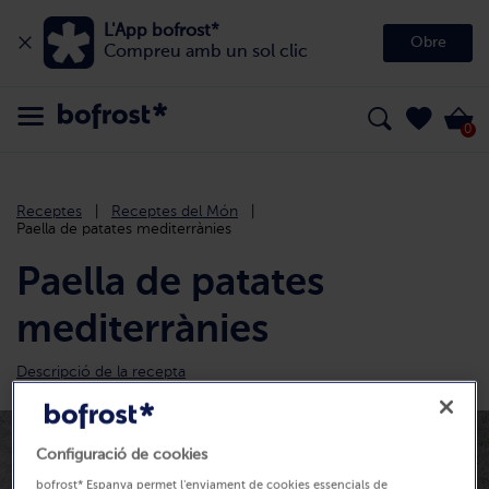
L'App bofrost*
Obre
Compreu amb un sol clic
0
Receptes
Receptes del Món
Paella de patates mediterrànies
Paella de patates
mediterrànies
Descripció de la recepta
Configuració de cookies
bofrost* Espanya permet l'enviament de cookies essencials de