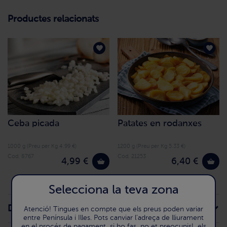
Productes relacionats
Ceba picada
Patates en rodanxes
1000 g (Preu per Kg 4.99 €)
1200 g (Preu per Kg 5.33 €)
Cod. 8767
Cod. 21253
4,99 €
6,40 €
Selecciona la teva zona
Descripció de la recepta
Atenció! Tingues en compte que els preus poden variar
entre Península i Illes. Pots canviar l'adreça de lliurament
en el procés de pagament, si ho fas, no et preocupis!, els