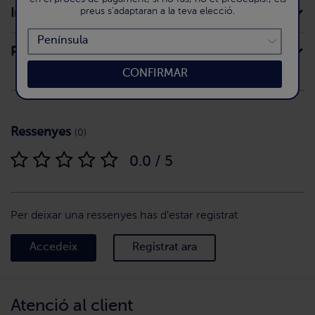
preus s'adaptaran a la teva elecció.
Ingredients
Preparació
CONFIRMAR
Ressenyes
(0)
0.0 / 5
Per deixar una ressenyes has d'estar registrat
Accedeix
Registrat ara
Atenció al client