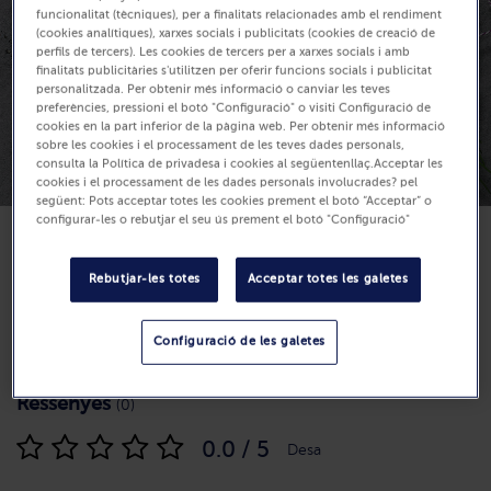
funcionalitat (tècniques), per a finalitats relacionades amb el rendiment
(cookies analítiques), xarxes socials i publicitats (cookies de creació de
perfils de tercers). Les cookies de tercers per a xarxes socials i amb
finalitats publicitàries s'utilitzen per oferir funcions socials i publicitat
personalitzada. Per obtenir més informació o canviar les teves
preferències, pressioni el botó "Configuració" o visiti Configuració de
cookies en la part inferior de la pàgina web. Per obtenir més informació
sobre les cookies i el processament de les teves dades personals,
consulta la Política de privadesa i cookies al següentenllaç.Acceptar les
cookies i el processament de les dades personals involucrades? pel
següent: Pots acceptar totes les cookies prement el botó “Acceptar” o
configurar-les o rebutjar el seu ús prement el botó "Configuració"
Rebutjar-les totes
Acceptar totes les galetes
Dificultat
Configuració de les galetes
Temps de preparació: 30 min
Ressenyes
(0)
0.0 / 5
Desa