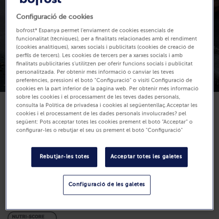
Configuració de cookies
bofrost* Espanya permet l'enviament de cookies essencials de
funcionalitat (tècniques), per a finalitats relacionades amb el rendiment
(cookies analítiques), xarxes socials i publicitats (cookies de creació de
perfils de tercers). Les cookies de tercers per a xarxes socials i amb
finalitats publicitàries s'utilitzen per oferir funcions socials i publicitat
personalitzada. Per obtenir més informació o canviar les teves
preferències, pressioni el botó "Configuració" o visiti Configuració de
cookies en la part inferior de la pàgina web. Per obtenir més informació
sobre les cookies i el processament de les teves dades personals,
consulta la Política de privadesa i cookies al següentenllaç.Acceptar les
cookies i el processament de les dades personals involucrades? pel
Disponible
següent: Pots acceptar totes les cookies prement el botó “Acceptar” o
14,60 €
configurar-les o rebutjar el seu ús prement el botó "Configuració"
1000 g (Preu per Kg 14.60 €)
Rebutjar-les totes
Acceptar totes les galetes
Compra
Configuració de les galetes