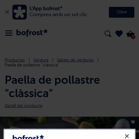
L'App bofrost*
Obre
Compreu amb un sol clic
0
Productes
Verdura
Saltats de verdures
Paella de pollastre "clàssica"
Paella de pollastre
"clàssica"
Detall del producte