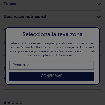
Traces
Declaració nutricional
Preparació
Selecciona la teva zona
Intoleràncies
Atenció! Tingues en compte que els preus poden variar
entre Península i Illes. Pots canviar l'adreça de lliurament
en el procés de pagament, si ho fas, no et preocupis!, els
preus s'adaptaran a la teva elecció.
Ressenyes
(2)
CONFIRMAR
2.0 / 5