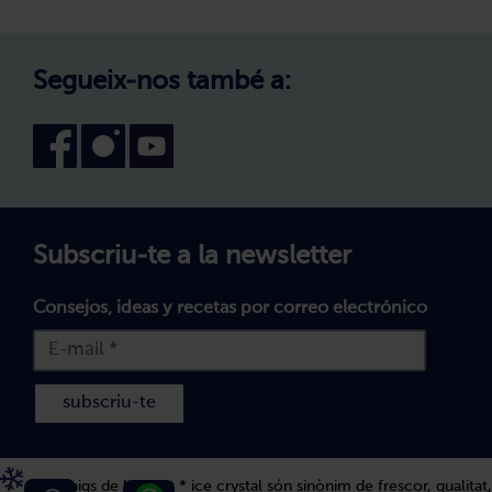
Treballa amb nosaltres
Avís legal
Canal intern d'informació
Condicions generals de compra
Segueix-nos també a:
Declaració d'accessibilitat
Política de Galetes
Subscriu-te a la newsletter
Consejos, ideas y recetas por correo electrónico
subscriu-te
Els 5 raigs de bofrost * ice crystal són sinònim de frescor, qualitat,