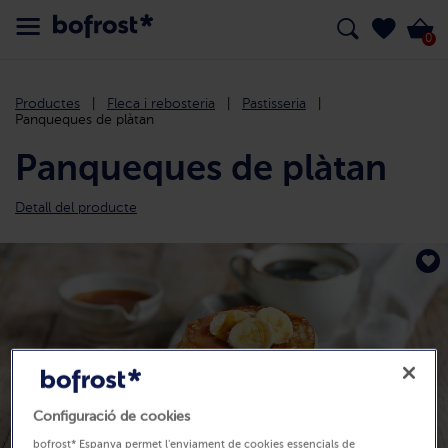
0
Productes
Fleca i rebosteria
Pastisseria
Panqueques de plàtan
Panqueques de plàtan
Detall del producte
Configuració de cookies
bofrost* Espanya permet l'enviament de cookies essencials de