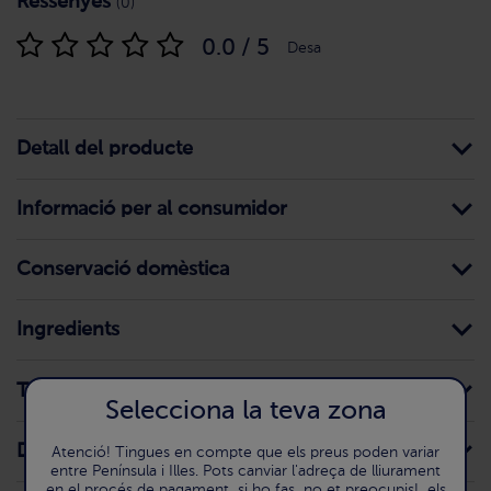
Ressenyes
(0)
0.0 / 5
Desa
Detall del producte
Informació per al consumidor
Conservació domèstica
Ingredients
Traces
Selecciona la teva zona
Declaració nutricional
Atenció! Tingues en compte que els preus poden variar
entre Península i Illes. Pots canviar l'adreça de lliurament
en el procés de pagament, si ho fas, no et preocupis!, els