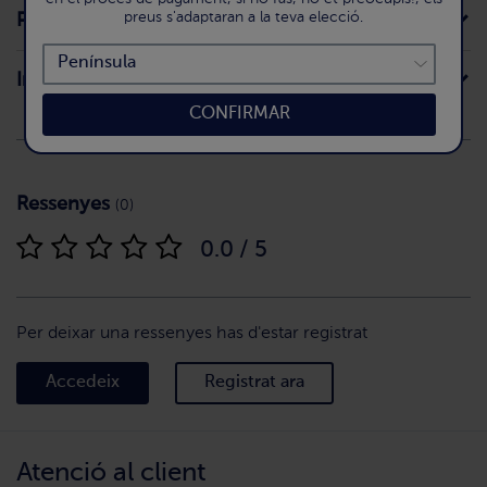
preus s'adaptaran a la teva elecció.
Preparació
Intoleràncies
CONFIRMAR
Ressenyes
(0)
0.0 / 5
Per deixar una ressenyes has d'estar registrat
Accedeix
Registrat ara
Atenció al client