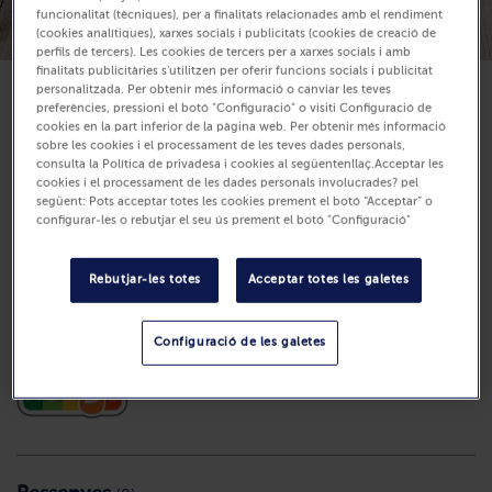
funcionalitat (tècniques), per a finalitats relacionades amb el rendiment
(cookies analítiques), xarxes socials i publicitats (cookies de creació de
perfils de tercers). Les cookies de tercers per a xarxes socials i amb
finalitats publicitàries s'utilitzen per oferir funcions socials i publicitat
personalitzada. Per obtenir més informació o canviar les teves
preferències, pressioni el botó "Configuració" o visiti Configuració de
Disponible
cookies en la part inferior de la pàgina web. Per obtenir més informació
5,99 €
sobre les cookies i el processament de les teves dades personals,
consulta la Política de privadesa i cookies al següentenllaç.Acceptar les
Unitats: 6
cookies i el processament de les dades personals involucrades? pel
següent: Pots acceptar totes les cookies prement el botó “Acceptar” o
240 g (Preu per Kg 24.96 €)
configurar-les o rebutjar el seu ús prement el botó "Configuració"
Compra
Rebutjar-les totes
Acceptar totes les galetes
Configuració de les galetes