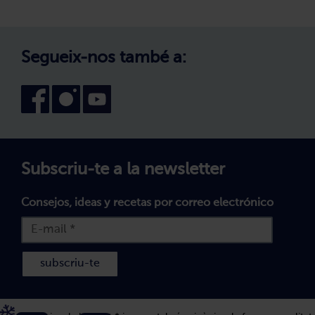
Treballa amb nosaltres
Avís legal
Canal intern d'informació
Condicions generals de compra
Segueix-nos també a:
Declaració d'accessibilitat
Política de Galetes
Subscriu-te a la newsletter
Consejos, ideas y recetas por correo electrónico
subscriu-te