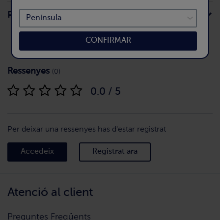
Preparació
CONFIRMAR
Ressenyes
(0)
0.0 / 5
Per deixar una ressenyes has d'estar registrat
Accedeix
Registrat ara
Atenció al client
Preguntes Freqüents