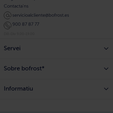
Contacta'ns
servicioalcliente@bofrost.es
900 87 87 77
Dill-Div 9.00-19.00
Servei
Sempre disponibles
Sobre bofrost*
Arribem a casa teva?
Aconsegueix el teu catàleg
Qui som?
Informació alimentària
Informatiu
Els nostres valors
Canvi de zona
Com comprar?
Política de Privadesa
Treballa amb nosaltres
Avís legal