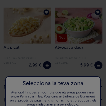
Nou
All picat
Alvocat a daus
100 g (Preu per Kg 29.90 €)
350 g (Preu per Kg 17.11 €)
Cod. 8771
Cod. 18063
2,99 €
5,99 €
Selecciona la teva zona
Descripció de la recepta
Atenció! Tingues en compte que els preus poden variar
entre Península i Illes. Pots canviar l'adreça de lliurament
Ingredients
en el procés de pagament, si ho fas, no et preocupis!, els
preus s'adaptaran a la teva elecció.