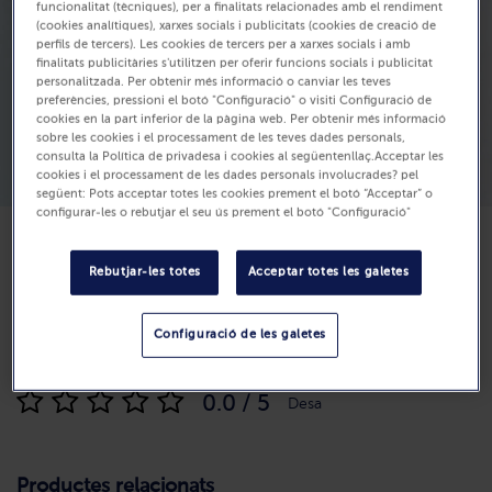
funcionalitat (tècniques), per a finalitats relacionades amb el rendiment
(cookies analítiques), xarxes socials i publicitats (cookies de creació de
perfils de tercers). Les cookies de tercers per a xarxes socials i amb
finalitats publicitàries s'utilitzen per oferir funcions socials i publicitat
personalitzada. Per obtenir més informació o canviar les teves
preferències, pressioni el botó "Configuració" o visiti Configuració de
cookies en la part inferior de la pàgina web. Per obtenir més informació
sobre les cookies i el processament de les teves dades personals,
consulta la Política de privadesa i cookies al següentenllaç.Acceptar les
cookies i el processament de les dades personals involucrades? pel
següent: Pots acceptar totes les cookies prement el botó “Acceptar” o
configurar-les o rebutjar el seu ús prement el botó "Configuració"
Rebutjar-les totes
Acceptar totes les galetes
Dificultat
Configuració de les galetes
Ressenyes
(0)
0.0 / 5
Desa
Productes relacionats