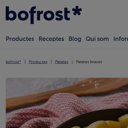
Productes
Receptes
Blog
Qui som
Info
bofrost*
Productes
Patates
Patates braves