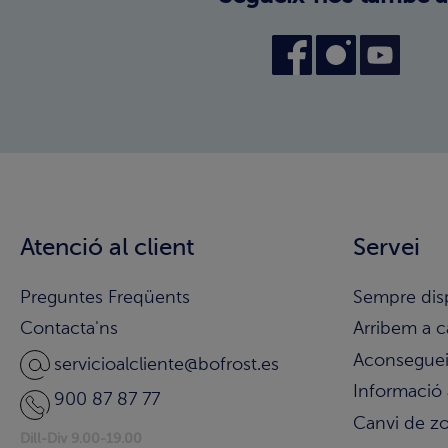
Atenció al client
Servei
Preguntes Freqüents
Sempre dis
Contacta'ns
Arribem a c
Aconsegueix
servicioalcliente@bofrost.es
Informació 
900 87 87 77
Canvi de z
Dill-Div 9.00-19.00