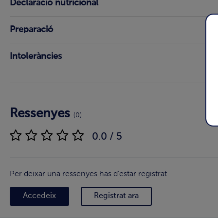
Declaració nutricional
Preparació
Intoleràncies
Ressenyes
(0)
0.0 / 5
Per deixar una ressenyes has d'estar registrat
Accedeix
Registrat ara