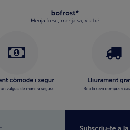
bofrost*
Menja fresc, menja sa, viu bé
nt còmode i segur
Lliurament gra
 on vulguis de manera segura.
Rep la teva compra a cas
:
Subscriu-te a la