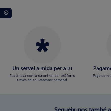
Un servei a mida per a tu
Pagame
Fes la teva comanda online, per telèfon o
Paga com i
través del teu assessor personal.
Segueix-nos també a