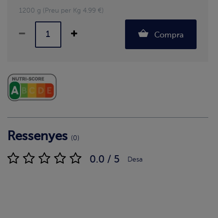
1200 g (Preu per Kg 4.99 €)
Compra
Ressenyes
(0)
0.0 / 5
Desa