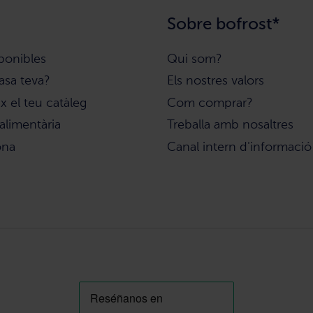
Sobre bofrost*
ponibles
Qui som?
asa teva?
Els nostres valors
 el teu catàleg
Com comprar?
alimentària
Treballa amb nosaltres
ona
Canal intern d'informació