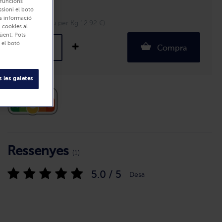
r funcions
ssioni el botó
Unitats: 3
és informació
960 g (Preu per Kg 12.92 €)
i cookies al
üent: Pots
 el botó
Compra
 les galetes
Ressenyes
(1)
5.0 / 5
Desa