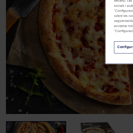
tercers). Les
socials i pu
"Configuraci
sobre les co
següentenlla
acceptar tot
"Configurac
Configura