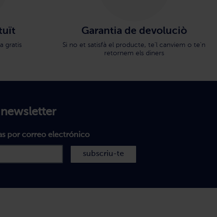
tuït
Garantia de devoluciò
a gratis
Si no et satisfà el producte, te'l canviem o te'n
retornem els diners
 newsletter
as por correo electrónico
subscriu-te