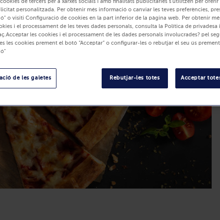
 cookies de tercers per a xarxes socials i amb finalitats publicitàries s'utilitzen per oferi
blicitat personalitzada. Per obtenir més informació o canviar les teves preferències, pre
ó" o visiti Configuració de cookies en la part inferior de la pàgina web. Per obtenir m
okies i el processament de les teves dades personals, consulta la Política de privadesa 
ç.Acceptar les cookies i el processament de les dades personals involucrades? pel seg
es les cookies prement el botó “Acceptar” o configurar-les o rebutjar el seu ús prement
ió"
ció de les galetes
Rebutjar-les totes
Acceptar totes