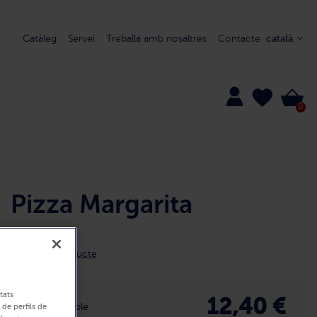
Catàleg
Servei
Treballa amb nosaltres
Contacte
català
0
Pizza Margarita
17241
Detall del producte
tats
12,40 €
Disponible
 de perfils de