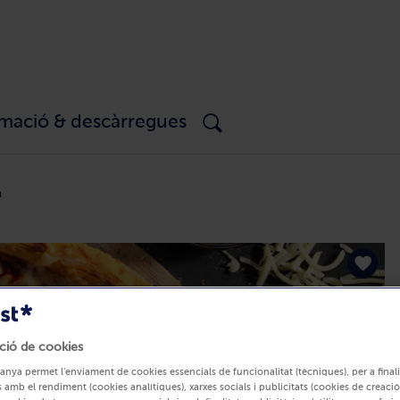
rmació & descàrregues
a
ció de cookies
anya permet l'enviament de cookies essencials de funcionalitat (tècniques), per a finali
 amb el rendiment (cookies analítiques), xarxes socials i publicitats (cookies de creació