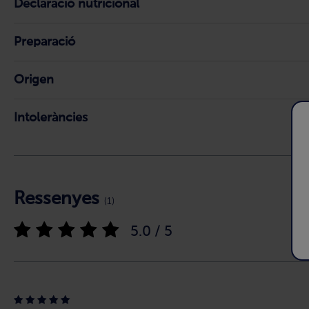
Declaració nutricional
Preparació
Origen
Intoleràncies
Ressenyes
(1)
5.0 / 5