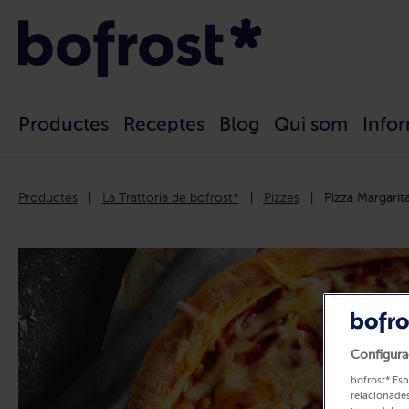
Productes
Receptes
Blog
Qui som
Info
Productes
La Trattoria de bofrost*
Pizzes
Pizza Margarit
Configura
bofrost* Esp
relacionades