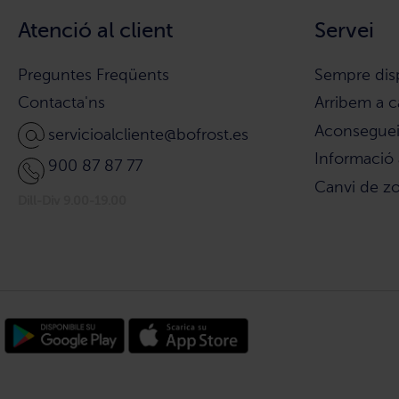
Atenció al client
Servei
Preguntes Freqüents
Sempre dis
Contacta'ns
Arribem a c
Aconsegueix
servicioalcliente@bofrost.es
Informació 
900 87 87 77
Canvi de z
Dill-Div 9.00-19.00