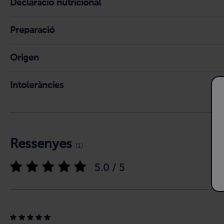
Declaració nutricional
Preparació
Origen
Intoleràncies
Ressenyes
(1)
5.0 / 5