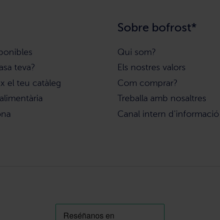
Sobre bofrost*
ponibles
Qui som?
asa teva?
Els nostres valors
 el teu catàleg
Com comprar?
alimentària
Treballa amb nosaltres
ona
Canal intern d'informació