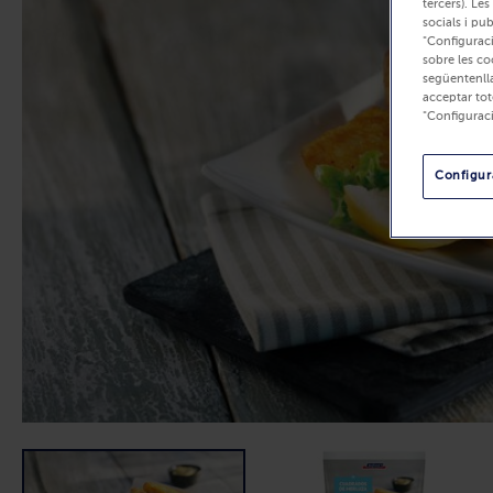
tercers). Les
socials i pu
"Configuraci
sobre les co
següentenlla
acceptar tot
"Configurac
Configura