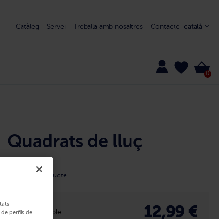
Catàleg
Servei
Treballa amb nosaltres
Contacte
català
0
Quadrats de lluç
8527
Detall del producte
tats
12,99 €
Disponible
 de perfils de