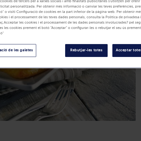
 cookies de tercers per a xarxes socials i amb finalitats publicitàries s'utilitzen per oferi
blicitat personalitzada. Per obtenir més informació o canviar les teves preferències, pre
ó" o visiti Configuració de cookies en la part inferior de la pàgina web. Per obtenir m
okies i el processament de les teves dades personals, consulta la Política de privadesa 
ç.Acceptar les cookies i el processament de les dades personals involucrades? pel seg
es les cookies prement el botó “Acceptar” o configurar-les o rebutjar el seu ús prement
ió"
ció de les galetes
Rebutjar-les totes
Acceptar totes