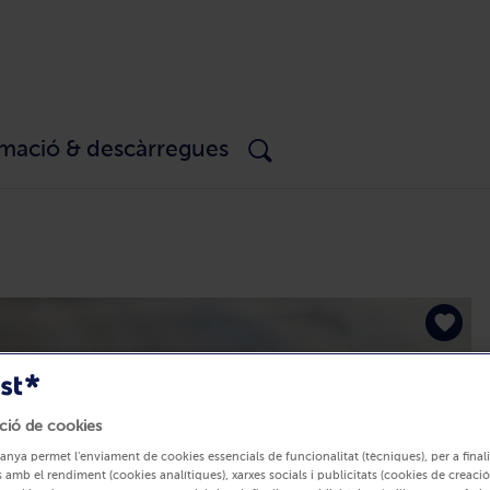
rmació & descàrregues
ció de cookies
anya permet l'enviament de cookies essencials de funcionalitat (tècniques), per a finali
 amb el rendiment (cookies analítiques), xarxes socials i publicitats (cookies de creació