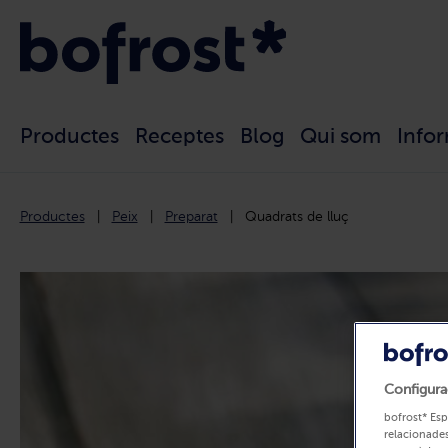
Productes
Receptes
Blog
Qui som
Info
Productes
Peix
Preparat
Quadrats de lluç
Configura
bofrost* Esp
relacionades