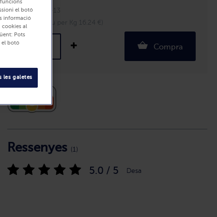
r funcions
Unitats: 11-13
ssioni el botó
és informació
800 g (Preu per Kg 16.24 €)
i cookies al
üent: Pots
 el botó
Compra
 les galetes
Ressenyes
(1)
5.0 / 5
Desa