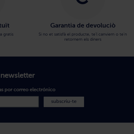
tuït
Garantia de devoluciò
a gratis
Si no et satisfà el producte, te'l canviem o te'n
retornem els diners
 newsletter
as por correo electrónico
subscriu-te