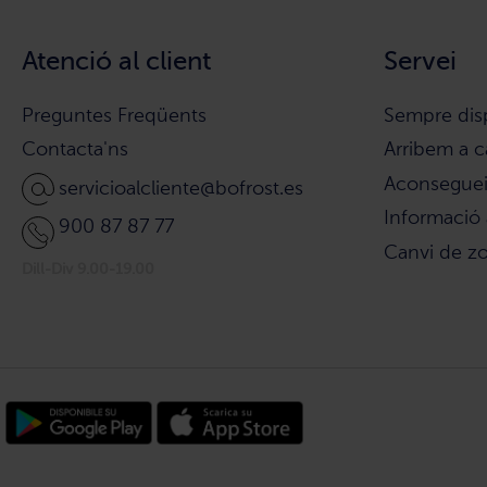
Atenció al client
Servei
Preguntes Freqüents
Sempre dis
Contacta'ns
Arribem a c
Aconsegueix
servicioalcliente@bofrost.es
Informació 
900 87 87 77
Canvi de z
Dill-Div 9.00-19.00