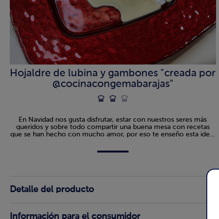
Hojaldre de lubina y gambones "creada por
@cocinacongemabarajas"
En Navidad nos gusta disfrutar, estar con nuestros seres más
queridos y sobre todo compartir una buena mesa con recetas
que se han hecho con mucho amor, por eso te enseño esta idea,
que puedes hacer con antelación y en el momento sólo hornear,
calentar la salsa y listo. Es un gran acierto, está delicioso y es muy
fácil de preparar.
Detalle del producto
Información para el consumidor