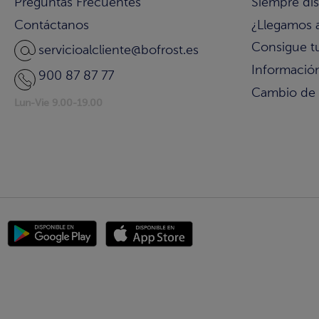
Preguntas Frecuentes
Siempre di
Contáctanos
¿Llegamos 
Consigue t
servicioalcliente@bofrost.es
Información
900 87 87 77
Cambio de
Lun-Vie 9.00-19.00