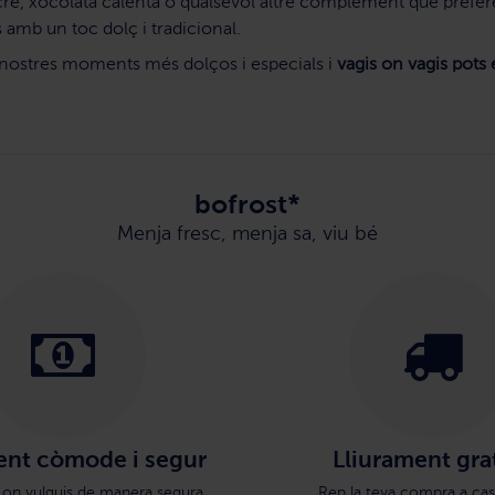
re, xocolata calenta o qualsevol altre complement que prefer
amb un toc dolç i tradicional.
s nostres moments més dolços i especials i
vagis on vagis pots
bofrost*
Menja fresc, menja sa, viu bé
nt còmode i segur
Lliurament gra
 on vulguis de manera segura.
Rep la teva compra a cas