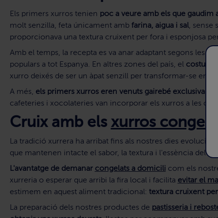
Els primers xurros tenien
poc a veure amb els que gaudim a
molt senzilla, feta únicament amb
farina, aigua i sal
, sense s
proporcionava una textura cruixent per fora i esponjosa per
Amb el temps, la recepta es va anar adaptant segons les re
populars a tot Espanya. En altres zones del país, el
costum d
xurro deixés de ser un àpat senzill per transformar-se en u
A més,
els primers xurros eren venuts gairebé exclusivamen
cafeteries i xocolateries van incorporar els xurros a les ca
Cruix amb els
xurros congela
La tradició xurrera ha arribat fins als nostres dies evoluci
que mantenen intacte el sabor, la textura i l'essència del ll
L'avantatge de demanar
congelats a domicili
com els nostres
xurreria o esperar que arribi la fira local i facilita
evitar el m
estimem en aquest aliment tradicional:
textura cruixent per 
La preparació dels nostres productes de
pastisseria i rebost