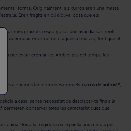
lements i forma. Originalment, els xurros eren una massa
estrella. Eren fregits en oli d'oliva, cosa que els
 xurros més gruixuts i esponjosos que avui dia són molt
enta
va enriquir enormement aquesta tradició, fent que el
ssa per evitar cremar-se. Amb el pas del temps, les
ta
.
àcies a opcions tan còmodes com els
xurros de bofrost*
,
lícia a casa, sense necessitat de desplaçar-te fins a la
t*
permeten conservar totes les característiques que
s cuinar-los a la fregidora oa la paella uns minuts per