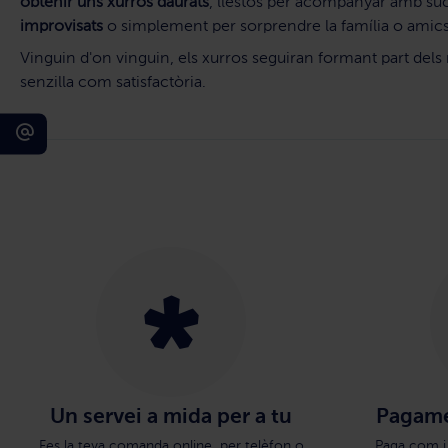
obtenir uns xurros daurats
, llestos per acompanyar amb suc
improvisats
o simplement per sorprendre la família o amics 
Vinguin d'on vinguin, els xurros seguiran formant part del
senzilla com satisfactòria.
Un servei a mida per a tu
Pagame
Fes la teva comanda online, per telèfon o
Paga com i