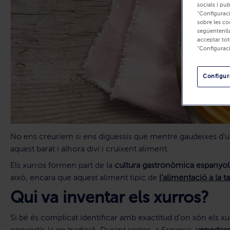
socials i pu
"Configuraci
sobre les co
següentenlla
acceptar tot
"Configurac
Configura
No ens creuríem si ens diguessis que mentre gaudeixes d'
aquest barat i alhora diví i cruixent aliment.
Els xurros formen part de la
cultura gastronòmica espanyol
això, encara que aquest aliment típic de
l'alimentació a la t
Qui va inventar els xurros?
Si bé és complicat identificar amb exactitud d'on són els xu