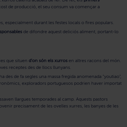
 xurros calents acabats de fer. De fet, els
primers
aix cost de producció, el seu consum va començar a
, especialment durant les festes locals o fires populars.
esponsables
de difondre aquest deliciós aliment, portant-lo
ies que situen
d'on són els xurros
en altres racons del món.
es receptes des de llocs llunyans.
c hi ha des de fa segles una massa fregida anomenada "youtiao",
astronòmics, exploradors portuguesos podrien haver importat
passaven llargues temporades al camp. Aquests pastors
provenir precisament de les ovelles xurres, les banyes de les