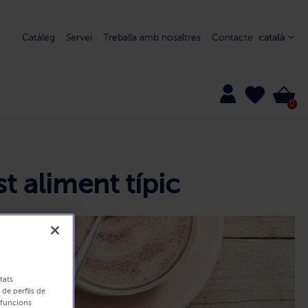
Catàleg
Servei
Treballa amb nosaltres
Contacte
català
0
t aliment típic
tats
 de perfils de
r funcions