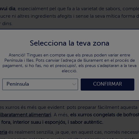
vui dia
, especialment pel que fa a la varietat de sabors, comp
ucre ni altres ingredients afegits i sense la seva mítica forma d'
 dins.
gions. Per exemple,
a Andalusia van sorgir les famoses porres
,
'afegir-hi sucre, canyella o acompanyar-los amb xocolata cal
Selecciona la teva zona
na
autèntica delícia culinària
.
Atenció! Tingues en compte que els preus poden variar entre
t en llocs de carrer
, acompanyats simplement de paper d'estra
Península i Illes. Pots canviar l'adreça de lliurament en el procés de
rtes com
l'esmorzar perfecte per acompanyar la xocolata calen
pagament, si ho fas, no et preocupis!, els preus s'adaptaran a la teva
elecció.
ts
en bofrost*
CONFIRMAR
onant constantment. Avui pots
gaudir d'autèntics xurros a casa
gr
oc ambulant.
 xurros és més que evident: pots preparar fàcilment aquesta de
albaratament alimentari
. A més,
els xurros congelats de bofros
fora, interior suau i esponjós, i sabor autèntic.
eria
és realment senzilla, ja que, en aquest cas, només necessite