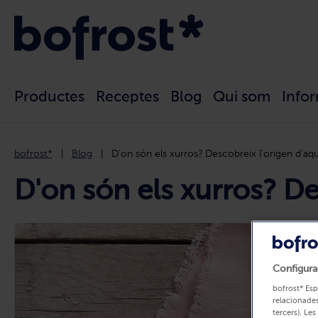
Productes
Receptes
Blog
Qui som
Info
bofrost*
Blog
D'on són els xurros? Descobreix l'origen d'aqu
D'on són els xurros? De
Configura
bofrost* Esp
relacionades
tercers). Les