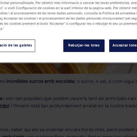
blicitat personalitzada. Per obtenir més informació o canviar les teves preferències, pre
ó" o visiti Configuració de cookies en la part inferior de la pàgina web. Per obtenir m
okies i el processament de les teves dades personals, consulta la Política de privadesa 
ç.Acceptar les cookies i el processament de les dades personals involucrades? pel seg
es les cookies prement el botó “Acceptar” o configurar-les o rebutjar el seu ús prement
ió"
ció de les galetes
Rebutjar-les totes
Acceptar totes
uns
increïbles xurros amb xocolata
, o sucre, o sal, o com sigui
a
i són tan populars que podem veure'ls tant als principals car
ardor
i l'hivern està tan profundament arrelat en la nostra tra
rros, saber qui els va inventar encara ho és més, però podem as