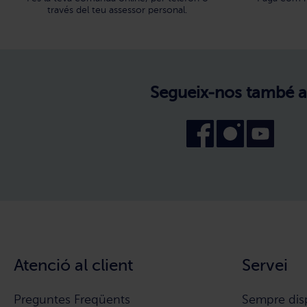
través del teu assessor personal.
Segueix-nos també a
Atenció al client
Servei
Preguntes Freqüents
Sempre dis