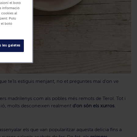
ssioni el botó
és informació
i cookies al
üent: Pots
 el botó
 les galetes
 que te'ls estiguis menjant, no et preguntes mai d'on ve
rers madrilenys com als pobles més remots de Terol. Tot i
dició, molts desconeixen realment
d'on són els xurros
.
senyalar els que van popularitzar aquesta delícia fins a