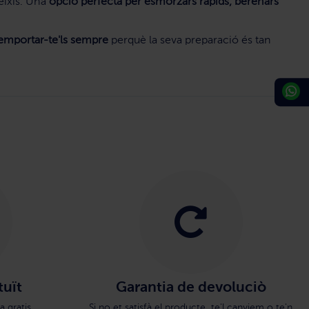
eixis. Una
opció perfecta per esmorzars ràpids, berenars
 emportar-te'ls sempre
perquè la seva preparació és tan
tuït
Garantia de devoluciò
a gratis
Si no et satisfà el producte, te'l canviem o te'n