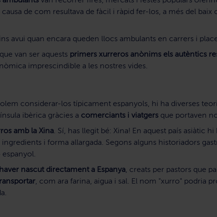
 ambulants
van recórrer fires, mercats i festes populars oferint
a causa de com resultava de fàcil i ràpid fer-los, a més del b
ins avui quan encara queden llocs ambulants en carrers i places
que van ser aquests
primers xurreros anònims els autèntics r
onòmica imprescindible a les nostres vides.
solem considerar-los típicament espanyols, hi ha diverses teor
ínsula ibèrica gràcies a
comerciants i viatgers
que portaven nov
ros amb la Xina
. Sí, has llegit bé: Xina! En aquest país asiàti
, ingredients i forma allargada. Segons alguns historiadors g
o espanyol.
haver nascut directament a Espanya
, creats per pastors que 
transportar
, com ara farina, aigua i sal. El nom "xurro" podria 
a.