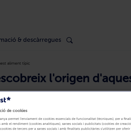
rmació & descàrregues
est aliment típic
scobreix l'origen d'aques
ció de cookies
anya permet l'enviament de cookies essencials de funcionalitat (tècniques), per a finali
 amb el rendiment (cookies analítiques), xarxes socials i publicitats (cookies de creació
 cookies de tercers per a xarxes socials i amb finalitats publicitàries s'utilitzen per oferi