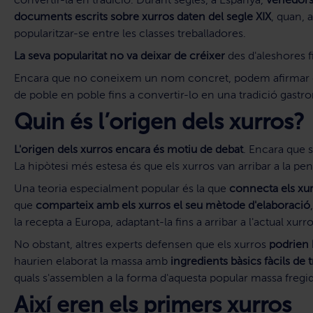
convertir-la en tradició. Durant segles, a Espanya,
venedors
documents escrits sobre xurros daten del segle XIX
, quan, 
popularitzar-se entre les classes treballadores.
La seva popularitat no va deixar de créixer
des d'aleshores f
Encara que no coneixem un nom concret, podem afirmar 
de poble en poble fins a convertir-lo en una tradició gastr
Quin és l’origen dels xurros?
L'origen dels xurros encara és motiu de debat
. Encara que 
La hipòtesi més estesa és que els xurros van arribar a la pen
Una teoria especialment popular és la que
connecta els xur
que
comparteix amb els xurros el seu mètode d'elaboració
la recepta a Europa, adaptant-la fins a arribar a l'actual xurr
No obstant, altres experts defensen que els xurros
podrien 
haurien elaborat la massa amb
ingredients bàsics fàcils de 
quals s'assemblen a la forma d'aquesta popular massa fregid
Així eren els primers xurros