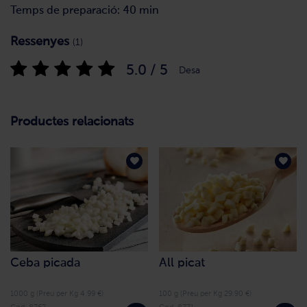
Temps de preparació: 40 min
Ressenyes
(1)
5.0 / 5
Desa
Productes relacionats
Ceba picada
All picat
1000 g (Preu per Kg 4.99 €)
100 g (Preu per Kg 29.90 €)