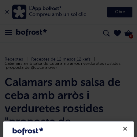
L'App bofrost*
Obre
Compreu amb un sol clic
0
Receptes
Receptes de 12 mesos 12 xefs
Calamars amb salsa de ceba amb arròs i verduretes rostides
"proposta de @cocinalover"
Calamars amb salsa de
ceba amb arròs i
verduretes rostides
"proposta de
@cocinalover"