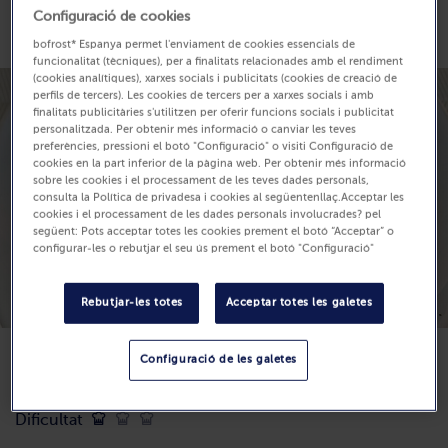
Configuració de cookies
Descripció de la recepta
bofrost* Espanya permet l'enviament de cookies essencials de
funcionalitat (tècniques), per a finalitats relacionades amb el rendiment
(cookies analítiques), xarxes socials i publicitats (cookies de creació de
perfils de tercers). Les cookies de tercers per a xarxes socials i amb
finalitats publicitàries s'utilitzen per oferir funcions socials i publicitat
personalitzada. Per obtenir més informació o canviar les teves
preferències, pressioni el botó "Configuració" o visiti Configuració de
cookies en la part inferior de la pàgina web. Per obtenir més informació
sobre les cookies i el processament de les teves dades personals,
consulta la Política de privadesa i cookies al següentenllaç.Acceptar les
cookies i el processament de les dades personals involucrades? pel
següent: Pots acceptar totes les cookies prement el botó “Acceptar” o
configurar-les o rebutjar el seu ús prement el botó "Configuració"
Rebutjar-les totes
Acceptar totes les galetes
Configuració de les galetes
Dificultat