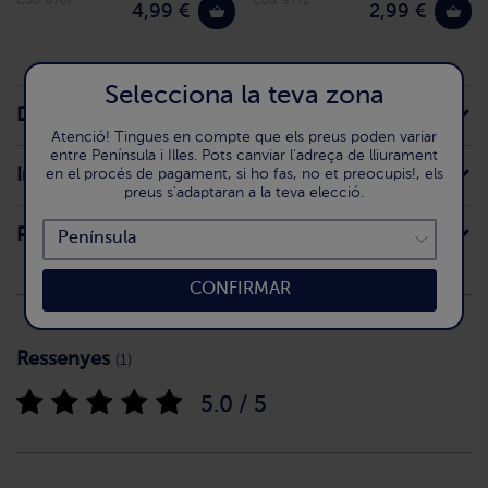
Cod. 8767
Cod. 8771
4,99 €
2,99 €
Selecciona la teva zona
Descripció de la recepta
Atenció! Tingues en compte que els preus poden variar
entre Península i Illes. Pots canviar l'adreça de lliurament
Ingredients
en el procés de pagament, si ho fas, no et preocupis!, els
preus s'adaptaran a la teva elecció.
Preparació
CONFIRMAR
Ressenyes
(1)
5.0 / 5