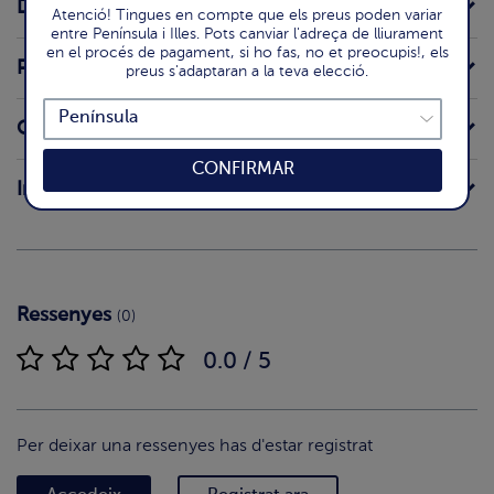
Declaració nutricional
Atenció! Tingues en compte que els preus poden variar
entre Península i Illes. Pots canviar l'adreça de lliurament
en el procés de pagament, si ho fas, no et preocupis!, els
Preparació
preus s'adaptaran a la teva elecció.
Origen
CONFIRMAR
Intoleràncies
Ressenyes
(0)
0.0 / 5
Per deixar una ressenyes has d'estar registrat