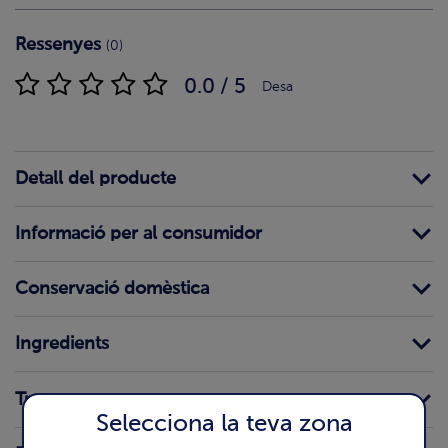
Ressenyes
(0)
0.0 / 5
Desa
Detall del producte
Informació per al consumidor
Conservació domèstica
Ingredients
Traces
Selecciona la teva zona