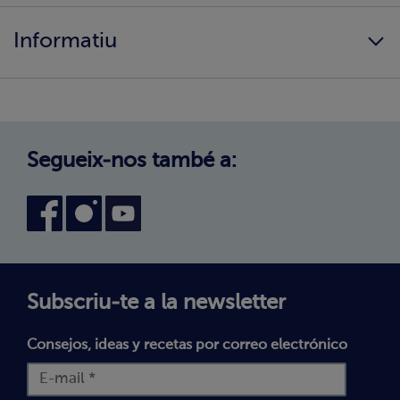
Qui som?
Informació alimentària
Informatiu
Els nostres valors
Canvi de zona
Com comprar?
Política de Privadesa
Treballa amb nosaltres
Avís legal
Canal intern d'informació
Condicions generals de compra
Segueix-nos també a:
Declaració d'accessibilitat
Política de Galetes
Subscriu-te a la newsletter
Consejos, ideas y recetas por correo electrónico