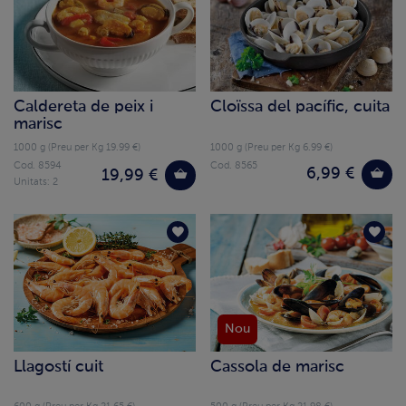
Caldereta de peix i
Cloïssa del pacífic, cuita
marisc
1000 g (Preu per Kg 19.99 €)
1000 g (Preu per Kg 6.99 €)
Cod. 8594
Cod. 8565
6,99 €
19,99 €
Unitats: 2
Nou
Llagostí cuit
Cassola de marisc