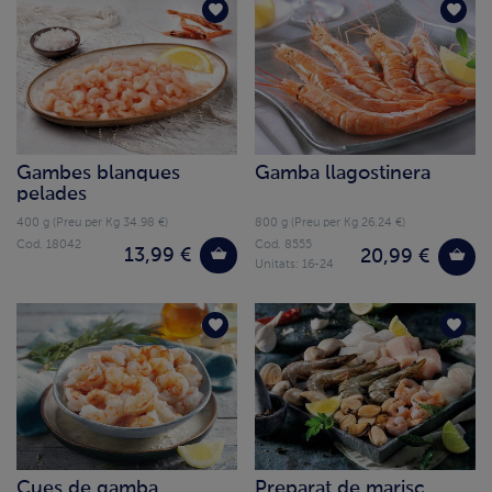
Gambes blanques
Gamba llagostinera
pelades
400 g (Preu per Kg 34.98 €)
800 g (Preu per Kg 26.24 €)
Cod. 18042
Cod. 8555
13,99 €
20,99 €
Unitats: 16-24
Cues de gamba
Preparat de marisc