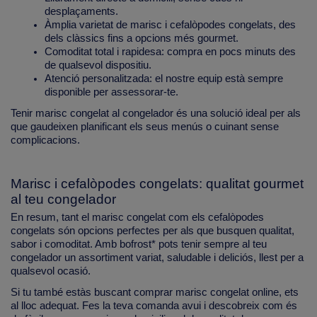
desplaçaments.
Àmplia varietat de marisc i cefalòpodes congelats, des
dels clàssics fins a opcions més gourmet.
Comoditat total i rapidesa: compra en pocs minuts des
de qualsevol dispositiu.
Atenció personalitzada: el nostre equip està sempre
disponible per assessorar-te.
Tenir marisc congelat al congelador és una solució ideal per als
que gaudeixen planificant els seus menús o cuinant sense
complicacions.
Marisc i cefalòpodes congelats: qualitat gourmet
al teu congelador
En resum, tant el marisc congelat com els cefalòpodes
congelats són opcions perfectes per als que busquen qualitat,
sabor i comoditat. Amb bofrost* pots tenir sempre al teu
congelador un assortiment variat, saludable i deliciós, llest per a
qualsevol ocasió.
Si tu també estàs buscant comprar marisc congelat online, ets
al lloc adequat. Fes la teva comanda avui i descobreix com és