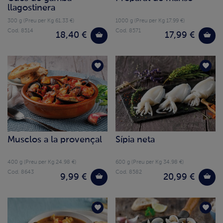
llagostinera
300 g (Preu per Kg 61.33 €)
1000 g (Preu per Kg 17.99 €)
Cod. 8514
Cod. 8571
18,40 €
17,99 €
Musclos a la provençal
Sípia neta
400 g (Preu per Kg 24.98 €)
600 g (Preu per Kg 34.98 €)
Cod. 8643
Cod. 8582
9,99 €
20,99 €