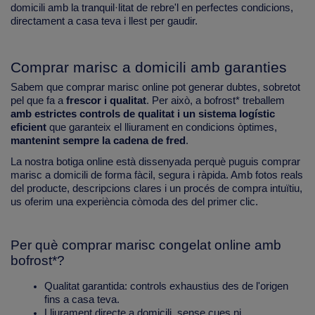
domicili amb la tranquil·litat de rebre'l en perfectes condicions,
directament a casa teva i llest per gaudir.
Comprar marisc a domicili amb garanties
Sabem que comprar marisc online pot generar dubtes, sobretot
pel que fa a
frescor i qualitat
. Per això, a bofrost* treballem
amb estrictes controls de qualitat i un sistema logístic
eficient
que garanteix el lliurament en condicions òptimes,
mantenint sempre la cadena de fred
.
La nostra botiga online està dissenyada perquè puguis comprar
marisc a domicili de forma fàcil, segura i ràpida. Amb fotos reals
del producte, descripcions clares i un procés de compra intuïtiu,
us oferim una experiència còmoda des del primer clic.
Per què comprar marisc congelat online amb
bofrost*?
Qualitat garantida: controls exhaustius des de l'origen
fins a casa teva.
Lliurament directe a domicili, sense cues ni