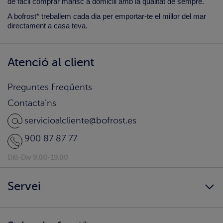
de fàcil comprar marisc a domicili amb la qualitat de sempre.
A bofrost* treballem cada dia per emportar-te el millor del mar
directament a casa teva.
Atenció al client
Preguntes Freqüents
Contacta'ns
servicioalcliente@bofrost.es
900 87 87 77
Dill-Div 9.00-19.00
Servei
Sempre disponibles