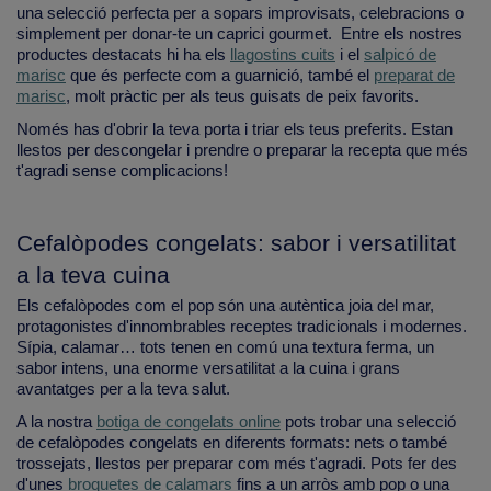
una selecció perfecta per a sopars improvisats, celebracions o
simplement per donar-te un caprici gourmet. Entre els nostres
productes destacats hi ha els
llagostins cuits
i el
salpicó de
marisc
que és perfecte com a guarnició, també el
preparat de
marisc
, molt pràctic per als teus guisats de peix favorits.
Només has d'obrir la teva porta i triar els teus preferits. Estan
llestos per descongelar i prendre o preparar la recepta que més
t'agradi sense complicacions!
Cefalòpodes congelats: sabor i versatilitat
a la teva cuina
Els cefalòpodes com el pop són una autèntica joia del mar,
protagonistes d'innombrables receptes tradicionals i modernes.
Sípia, calamar… tots tenen en comú una textura ferma, un
sabor intens, una enorme versatilitat a la cuina i grans
avantatges per a la teva salut.
A la nostra
botiga de congelats online
pots trobar una selecció
de cefalòpodes congelats en diferents formats: nets o també
trossejats, llestos per preparar com més t'agradi. Pots fer des
d'unes
broquetes de calamars
fins a un arròs amb pop o una