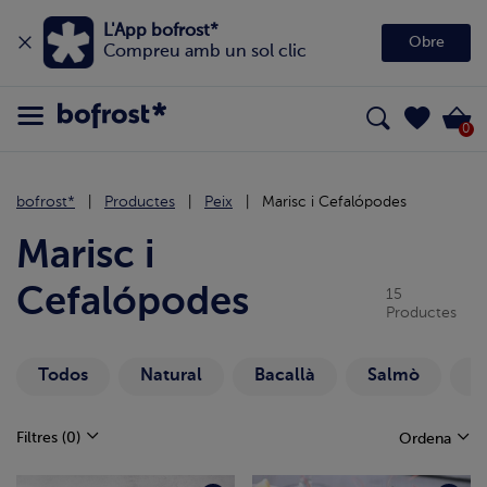
L'App bofrost*
Obre
Compreu amb un sol clic
0
bofrost*
Productes
Peix
Marisc i Cefalópodes
Marisc i
Cefalópodes
15
Productes
Todos
Natural
Bacallà
Salmò
L
Filtres
(0)
Ordena