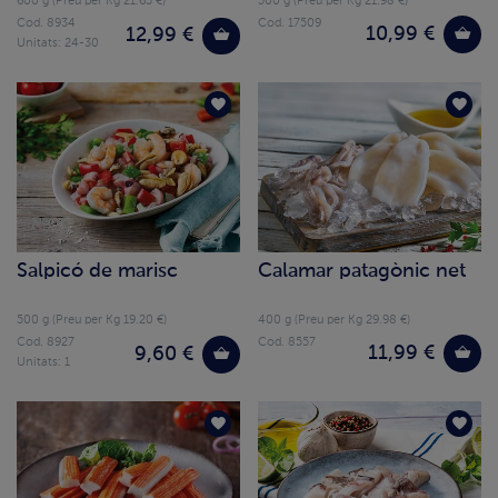
600 g (Preu per Kg 21.65 €)
500 g (Preu per Kg 21.98 €)
Cod. 8934
Cod. 17509
10,99 €
12,99 €
Unitats: 24-30
Salpicó de marisc
Calamar patagònic net
500 g (Preu per Kg 19.20 €)
400 g (Preu per Kg 29.98 €)
Cod. 8927
Cod. 8557
11,99 €
9,60 €
Unitats: 1