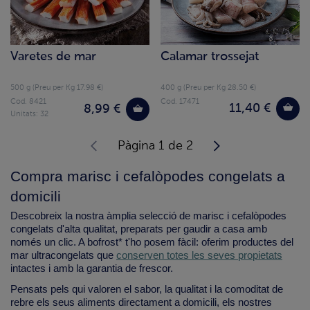
Varetes de mar
Calamar trossejat
500 g (Preu per Kg 17.98 €)
400 g (Preu per Kg 28.50 €)
Cod. 8421
Cod. 17471
11,40 €
8,99 €
Unitats: 32
Pàgina 1 de 2
Compra marisc i cefalòpodes congelats a
domicili
Descobreix la nostra àmplia selecció de marisc i cefalòpodes
congelats d'alta qualitat, preparats per gaudir a casa amb
només un clic. A bofrost* t'ho posem fàcil: oferim productes del
mar ultracongelats que
conserven totes les seves propietats
intactes i amb la garantia de frescor.
Pensats pels qui valoren el sabor, la qualitat i la comoditat de
rebre els seus aliments directament a domicili, els nostres