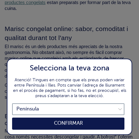
productes congelats
estan preparats per formar part de la teva
cuina.
Marisc congelat online: sabor, comoditat i
qualitat durant tot l'any
El marisc és un dels productes més apreciats de la nostra
gastronomia. No obstant això, no sempre és fàcil comprar
marisc online que compleixi amb els estàndards de frescor,
qualitat i disponibilitat. Per això, el marisc congelat esdevé una
Selecciona la teva zona
opció pràctica, accessible i saborosa per a qualsevol moment
de l'any.
Atenció! Tingues en compte que els preus poden variar
Gràcies a un procés d'ultracongelació immediat després de la
entre Península i Illes. Pots canviar l'adreça de lliurament
en el procés de pagament, si ho fas, no et preocupis!, els
captura, el marisc congelat online conserva intactes el seu
preus s'adaptaran a la teva elecció.
sabor, textura i valors nutricionals.
Busques una opció pràctica per servir marisc
cuit congelat sense complicacions?
CONFIRMAR
Molts mariscs ja vénen cuits i llestos per consumir, per la qual
cosa només necessites descongelar i gaudir. A bofrost* t'oferim