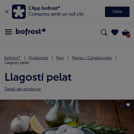
L'App bofrost*
Obre
Compreu amb un sol clic
0
bofrost*
Productes
Peix
Marisc i Cefalópodes
Llagostí pelat
Llagostí pelat
Detall del producte