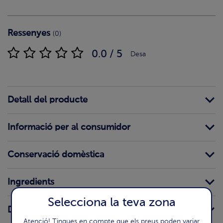
Ressenyes
(0)
0.0 / 5
Desa
Detall del producte
Informació per al consumidor
Conservació domèstica
Ingredients
Selecciona la teva zona
Declaració nutricional
Atenció! Tingues en compte que els preus poden variar