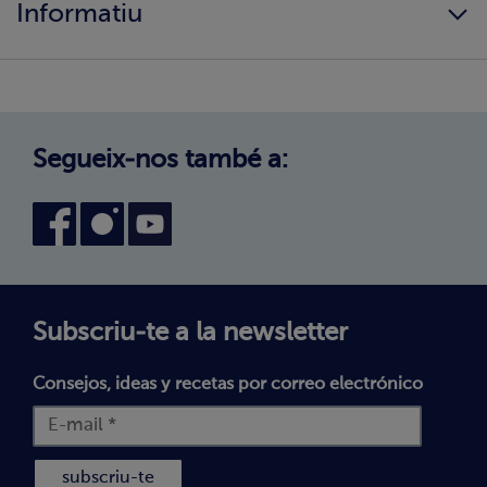
Informatiu
Els nostres valors
Canvi de zona
Com comprar?
Política de Privadesa
Treballa amb nosaltres
Avís legal
Canal intern d'informació
Condicions generals de compra
Segueix-nos també a:
Declaració d'accessibilitat
Política de Galetes
Subscriu-te a la newsletter
Consejos, ideas y recetas por correo electrónico
subscriu-te