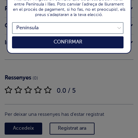
entre Península i Illes. Pots canviar l'adreça de lliurament
Preparació
en el procés de pagament, si ho fas, no et preocupis!, els
preus s'adaptaran a la teva elecció.
Origen
CONFIRMAR
Intoleràncies
Ressenyes
(0)
0.0 / 5
Per deixar una ressenyes has d'estar registrat
Accedeix
Registrat ara