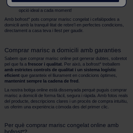
Gran varietat d'opcions i formats, perquè trobis la teva
opció ideal a cada moment!
Amb bofrost* pots comprar marisc congelat i cefalòpodes a
domicili amb la tranquil·litat de rebre'l en perfectes condicions,
directament a casa teva i llest per gaudir.
Comprar marisc a domicili amb garanties
Sabem que comprar marisc online pot generar dubtes, sobretot
pel que fa a
frescor i qualitat
. Per això, a bofrost* treballem
amb estrictes controls de qualitat i un sistema logístic
eficient
que garanteix el lliurament en condicions òptimes,
mantenint sempre la cadena de fred
.
La nostra botiga online està dissenyada perquè puguis comprar
marisc a domicili de forma fàcil, segura i ràpida. Amb fotos reals
del producte, descripcions clares i un procés de compra intuïtiu,
us oferim una experiència còmoda des del primer clic.
Per què comprar marisc congelat online amb
bofrost*?