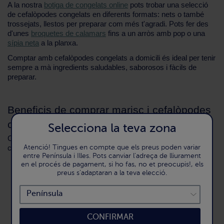
A la nostra
botiga de congelats online
pots trobar una selecció
de cefalòpodes congelats en diferents formats: nets o també
trossejats, llestos per preparar com més t'agradi. Pots fer des
d'unes
broquetes de calamars
fins a un arròs amb pop o una
sípia neta
a la planxa.
Comptar amb cefalòpodes congelats a domicili és ideal per tenir
sempre a mà ingredients saludables, saborosos i fàcils de
preparar.
Beneficis de comprar marisc i cefalòpodes
congelats online
Selecciona la teva zona
Coneix els beneficis de comprar el teu marisc i cefalòpodes
Atenció! Tingues en compte que els preus poden variar
congelats online a la nostra botiga:
entre Península i Illes. Pots canviar l'adreça de lliurament
en el procés de pagament, si ho fas, no et preocupis!, els
Frescor garantit: la ultracongelació preserva totes les
preus s'adaptaran a la teva elecció.
qualitats del producte.
Tindràs disponibilitat de marisc durant tot l´any.
La ultracongelació del marisc t'aporta més seguretat
alimentària.
Estalviaràs temps a la cuina amb els productes
CONFIRMAR
preparats ja cuits.