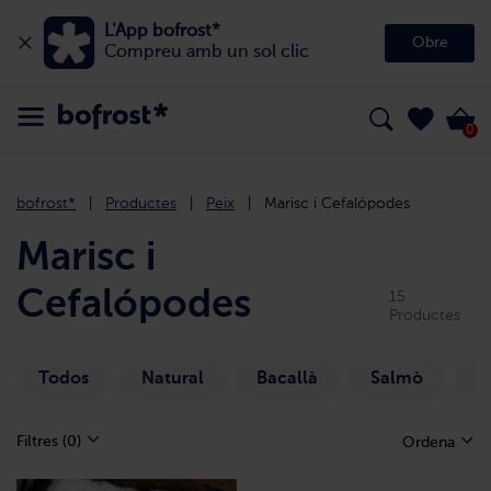
L'App bofrost*
Obre
Compreu amb un sol clic
0
bofrost*
Productes
Peix
Marisc i Cefalópodes
Marisc i
Cefalópodes
15
Productes
Todos
Natural
Bacallà
Salmò
L
Filtres
(0)
Ordena