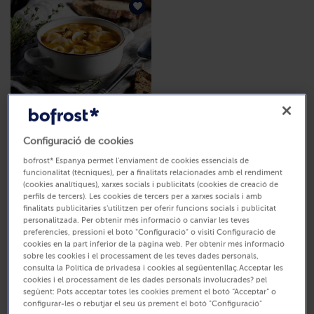
Preparat per a sopa de
marisc i peix
Configuració de cookies
500 g (Preu per Kg 19.98 €)
Cod. 8581
9,99 €
bofrost* Espanya permet l'enviament de cookies essencials de
funcionalitat (tècniques), per a finalitats relacionades amb el rendiment
(cookies analítiques), xarxes socials i publicitats (cookies de creació de
perfils de tercers). Les cookies de tercers per a xarxes socials i amb
Pàgina 2 de 2
finalitats publicitàries s'utilitzen per oferir funcions socials i publicitat
personalitzada. Per obtenir més informació o canviar les teves
Compra marisc i cefalòpodes congelats a
preferències, pressioni el botó "Configuració" o visiti Configuració de
cookies en la part inferior de la pàgina web. Per obtenir més informació
domicili
sobre les cookies i el processament de les teves dades personals,
consulta la Política de privadesa i cookies al següentenllaç.Acceptar les
Descobreix la nostra àmplia selecció de marisc i cefalòpodes
cookies i el processament de les dades personals involucrades? pel
congelats d'alta qualitat, preparats per gaudir a casa amb
següent: Pots acceptar totes les cookies prement el botó “Acceptar” o
només un clic. A bofrost* t'ho posem fàcil: oferim productes del
configurar-les o rebutjar el seu ús prement el botó "Configuració"
mar ultracongelats que
conserven totes les seves propietats