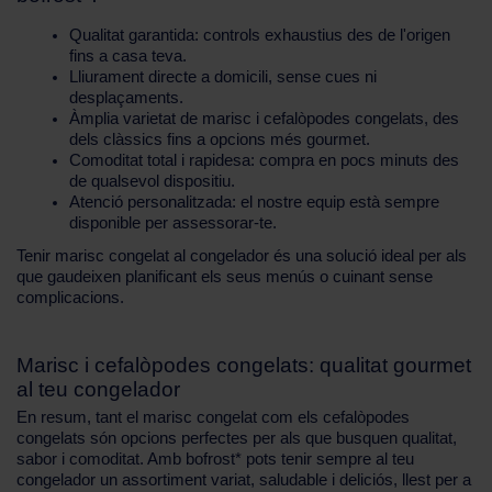
Qualitat garantida: controls exhaustius des de l'origen
fins a casa teva.
Lliurament directe a domicili, sense cues ni
desplaçaments.
Àmplia varietat de marisc i cefalòpodes congelats, des
dels clàssics fins a opcions més gourmet.
Comoditat total i rapidesa: compra en pocs minuts des
de qualsevol dispositiu.
Atenció personalitzada: el nostre equip està sempre
disponible per assessorar-te.
Tenir marisc congelat al congelador és una solució ideal per als
que gaudeixen planificant els seus menús o cuinant sense
complicacions.
Marisc i cefalòpodes congelats: qualitat gourmet
al teu congelador
En resum, tant el marisc congelat com els cefalòpodes
congelats són opcions perfectes per als que busquen qualitat,
sabor i comoditat. Amb bofrost* pots tenir sempre al teu
congelador un assortiment variat, saludable i deliciós, llest per a