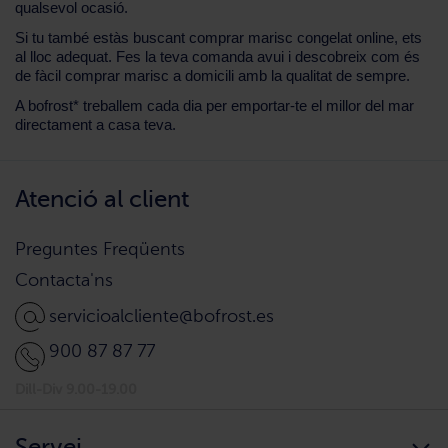
qualsevol ocasió.
Si tu també estàs buscant comprar marisc congelat online, ets
al lloc adequat. Fes la teva comanda avui i descobreix com és
de fàcil comprar marisc a domicili amb la qualitat de sempre.
A bofrost* treballem cada dia per emportar-te el millor del mar
directament a casa teva.
Atenció al client
Preguntes Freqüents
Contacta'ns
servicioalcliente@bofrost.es
900 87 87 77
Dill-Div 9.00-19.00