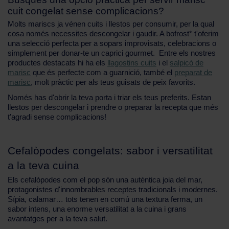
cuit congelat sense complicacions?
Molts mariscs ja vénen cuits i llestos per consumir, per la qual
cosa només necessites descongelar i gaudir. A bofrost* t'oferim
una selecció perfecta per a sopars improvisats, celebracions o
simplement per donar-te un caprici gourmet. Entre els nostres
productes destacats hi ha els
llagostins cuits
i el
salpicó de
marisc
que és perfecte com a guarnició, també el
preparat de
marisc
, molt pràctic per als teus guisats de peix favorits.
Només has d'obrir la teva porta i triar els teus preferits. Estan
llestos per descongelar i prendre o preparar la recepta que més
t'agradi sense complicacions!
Cefalòpodes congelats: sabor i versatilitat
a la teva cuina
Els cefalòpodes com el pop són una autèntica joia del mar,
protagonistes d'innombrables receptes tradicionals i modernes.
Sípia, calamar… tots tenen en comú una textura ferma, un
sabor intens, una enorme versatilitat a la cuina i grans
avantatges per a la teva salut.