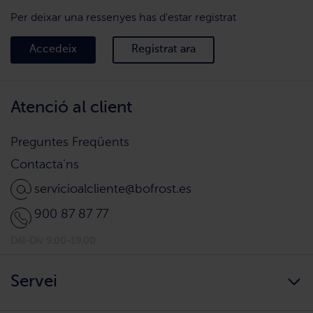
Per deixar una ressenyes has d'estar registrat
Accedeix
Registrat ara
Atenció al client
Preguntes Freqüents
Contacta'ns
servicioalcliente@bofrost.es
900 87 87 77
Dill-Div 9.00-19.00
Servei