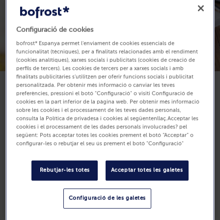
Configuració de cookies
bofrost* Espanya permet l'enviament de cookies essencials de
funcionalitat (tècniques), per a finalitats relacionades amb el rendiment
(cookies analítiques), xarxes socials i publicitats (cookies de creació de
perfils de tercers). Les cookies de tercers per a xarxes socials i amb
finalitats publicitàries s'utilitzen per oferir funcions socials i publicitat
personalitzada. Per obtenir més informació o canviar les teves
preferències, pressioni el botó "Configuració" o visiti Configuració de
Disponible
cookies en la part inferior de la pàgina web. Per obtenir més informació
9,60 €
sobre les cookies i el processament de les teves dades personals,
consulta la Política de privadesa i cookies al següentenllaç.Acceptar les
500 g (Preu per Kg 19.20 €)
cookies i el processament de les dades personals involucrades? pel
següent: Pots acceptar totes les cookies prement el botó “Acceptar” o
configurar-les o rebutjar el seu ús prement el botó "Configuració"
Compra
Rebutjar-les totes
Acceptar totes les galetes
Configuració de les galetes