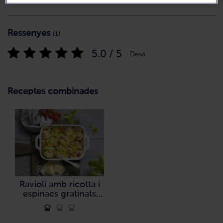
Ressenyes
(1)
5.0 / 5
Desa
Receptes combinades
Ravioli amb ricotta i
espinacs gratinats
amb xampinyons