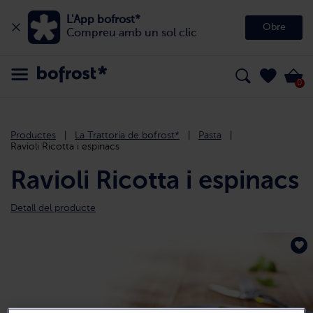
L'App bofrost*
Obre
Compreu amb un sol clic
0
Productes
La Trattoria de bofrost*
Pasta
Ravioli Ricotta i espinacs
Ravioli Ricotta i espinacs
Detall del producte