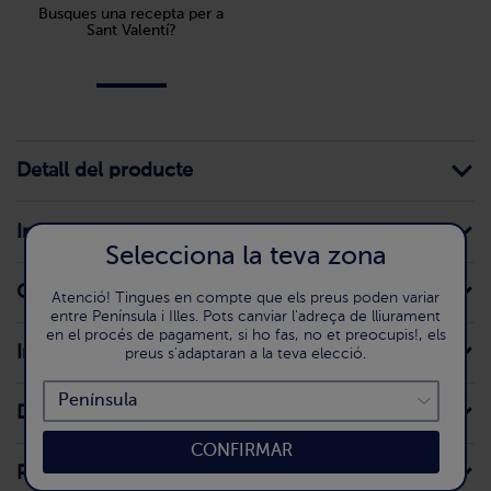
Busques una recepta per a
Sant Valentí?
Detall del producte
Informació per al consumidor
Selecciona la teva zona
Conservació domèstica
Atenció! Tingues en compte que els preus poden variar
entre Península i Illes. Pots canviar l'adreça de lliurament
en el procés de pagament, si ho fas, no et preocupis!, els
Ingredients
preus s'adaptaran a la teva elecció.
Declaració nutricional
CONFIRMAR
Preparació