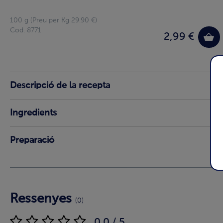
100 g (Preu per Kg 29.90 €)
Cod. 8771
2,99 €
Descripció de la recepta
Ingredients
Preparació
Ressenyes
(0)
0.0 / 5