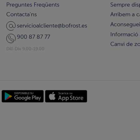
Preguntes Freqüents
Sempre dis
Contacta'ns
Arribem a c
Aconsegueix
servicioalcliente@bofrost.es
Informació 
900 87 87 77
Canvi de z
Dill-Div 9.00-19.00