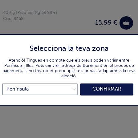
400 g (Preu per Kg 39.98 €)
Cod. 8468
15,99 €
Selecciona la teva zona
Atenció! Tingues en compte que els preus poden variar entre
Península i Illes. Pots canviar l'adreça de lliurament en el procés de
pagament, si ho fas, no et preocupis!, els preus s'adaptaran a la teva
elecció.
CONFIRMAR