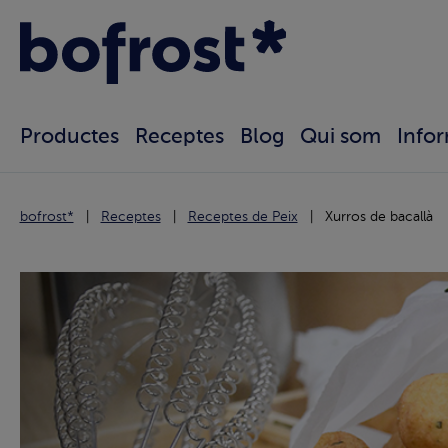
Productes
Receptes
Blog
Qui som
Info
bofrost*
Receptes
Receptes de Peix
Xurros de bacallà