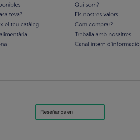
ponibles
Qui som?
asa teva?
Els nostres valors
 el teu catàleg
Com comprar?
alimentària
Treballa amb nosaltres
ona
Canal intern d'informació