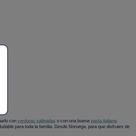
ñarlo con
verduras salteadas
o con una buena
pasta italiana
.
ludable para toda la familia. Desde Noruega, para que disfrutes de