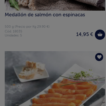
Medallón de salmón con espinacas
500 g (Precio por Kg 29.90 €)
Cód. 18035
14,95 €
Unidades: 5