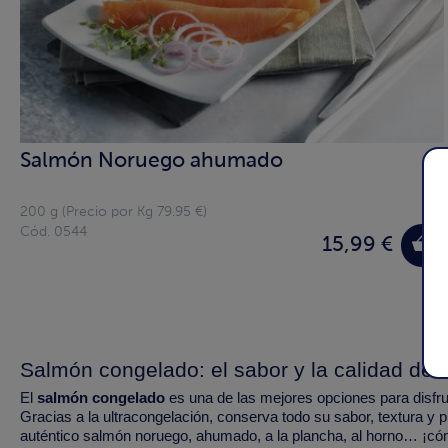
Salmón Noruego ahumado
200 g (Precio por Kg 79.95 €)
Cód. 0544
15,99 €
Salmón congelado: el sabor y la calidad de 
El
salmón congelado
es una de las mejores opciones para disf
Gracias a la ultracongelación, conserva todo su sabor, textura y p
auténtico salmón noruego, ahumado, a la plancha, al horno… ¡có