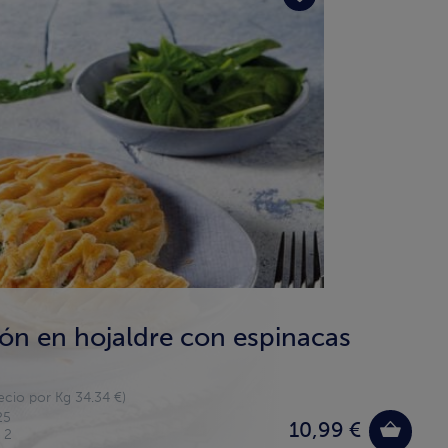
ón en hojaldre con espinacas
ecio por Kg 34.34 €)
25
10,99 €
 2