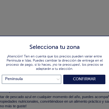
Selecciona tu zona
¡Atención! Ten en cuenta que los precios pueden variar entre
Península e Islas. Puedes cambiar la dirección de entrega en el
proceso de pago, si lo haces, ¡no te preocupes!, los precios se
adaptarán a tu elección.
Página 1 de 1
CONFIRMAR
siempre
rutar de pescado azul en cualquier momento del año, puedes acompa
ropiedades nutricionales, convirtiéndose en un alimento práctico y sa
mo más te guste!