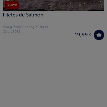
Nuevo
Filetes de Salmón
500 g (Precio por Kg 39.98 €)
Cód. 18058
19,99 €