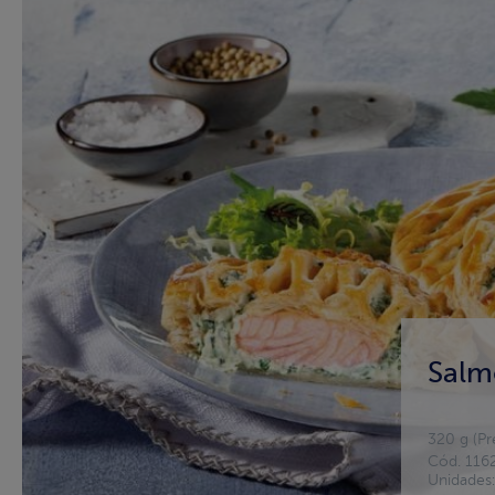
Salm
320 g (Pr
Cód. 116
Unidades: