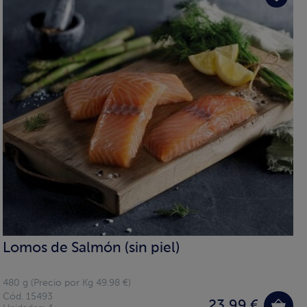
Lomos de Salmón (sin piel)
480 g (Precio por Kg 49.98 €)
Cód. 15493
23,99 €