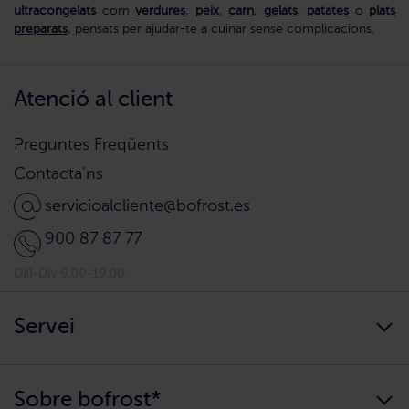
ultracongelats
com
verdures
,
peix
,
carn
,
gelats
,
patates
o
plats
preparats
, pensats per ajudar-te a cuinar sense complicacions.
Atenció al client
Preguntes Freqüents
Contacta'ns
servicioalcliente@bofrost.es
900 87 87 77
Dill-Div 9.00-19.00
Servei
Sempre disponibles
Sobre bofrost*
Arribem a casa teva?