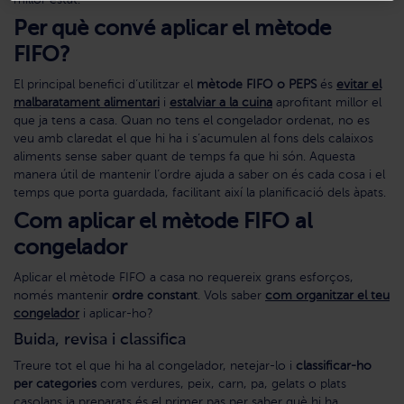
millor estat.
Per què convé aplicar el mètode
FIFO?
El principal benefici d’utilitzar el
mètode FIFO o PEPS
és
evitar el
malbaratament alimentari
i
estalviar a la cuina
aprofitant millor el
que ja tens a casa. Quan no tens el congelador ordenat, no es
veu amb claredat el que hi ha i s’acumulen al fons dels calaixos
aliments sense saber quant de temps fa que hi són. Aquesta
manera útil de mantenir l’ordre ajuda a saber on és cada cosa i el
temps que porta guardada, facilitant així la planificació dels àpats.
Com aplicar el mètode FIFO al
congelador
Aplicar el mètode FIFO a casa no requereix grans esforços,
només mantenir
ordre constant
. Vols saber
com organitzar el teu
congelador
i aplicar-ho?
Buida, revisa i classifica
Treure tot el que hi ha al congelador, netejar-lo i
classificar-ho
per categories
com verdures, peix, carn, pa, gelats o plats
casolans ja preparats és el primer pas per saber què hi ha.