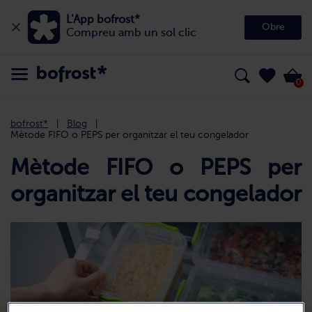
L'App bofrost*
Obre
Compreu amb un sol clic
0
bofrost*
Blog
Mètode FIFO o PEPS per organitzar el teu congelador
Mètode FIFO o PEPS per
organitzar el teu congelador