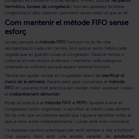
congelats es conservin correctament. A més, utilitzar
recipients
hermètics, bosses de congelació
i formats apilables facilitarà
l’organització dels calaixos i permetrà veure millor el que es té.
Com mantenir el mètode FIFO sense
esforç
La clau perquè el
mètode FIFO
funcioni no és fer una
reorganització cada cert temps, sinó aplicar petits hàbits cada
vegada que es guardin coses al congelador. Dedicar temps a
col·locar el més recent al darrere i mantenir cada categoria
ordenada és suficient perquè aquest sistema funcioni.
També pot ajudar revisar el congelador abans de
planificar el
menú de la setmana
. Aquest petit gest converteix el
mètode
FIFO
en una eina molt pràctica per menjar millor, estalviar i reduir
el
malbaratament alimentari
.
Posar en pràctica el
mètode FIFO o PEPS
t’ajudarà a tenir el
congelador millor organitzat i a aprofitar al màxim cada aliment.
No és més que un sistema senzill que t’ajuda a aprofitar millor el
que ja tens, evitar malbarataments i cuinar amb més comoditat.
I si busques opcions pràctiques per tenir sempre a mà, a bofrost*
t’ho posem fàcil amb una àmplia varietat de
productes