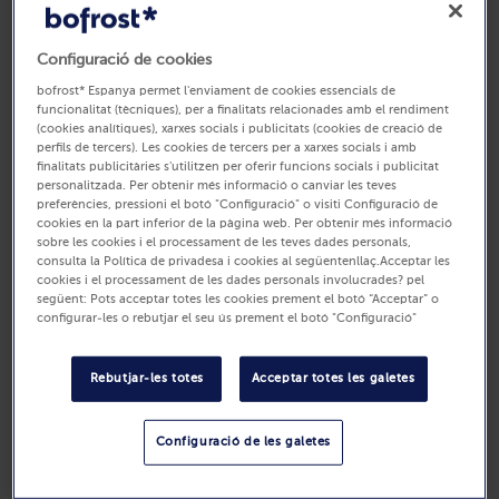
Disposar d’aliments congelats fa que cuinar sigui més ràpid i
còmode. Tenir el congelador ben ordenat també ajuda a
Configuració de cookies
aprofitar millor els aliments i a
reduir el malbaratament de menjar
a casa. Quan acumulem productes, és fàcil que alguns quedin
bofrost* Espanya permet l'enviament de cookies essencials de
oblidats al fons sense saber quant de temps fa que estan
funcionalitat (tècniques), per a finalitats relacionades amb el rendiment
congelats. Per evitar aquestes situacions, existeix el
mètode FIFO
(cookies analítiques), xarxes socials i publicitats (cookies de creació de
perfils de tercers). Les cookies de tercers per a xarxes socials i amb
o PEPS
, una manera senzilla d’organitzar els aliments i consumir
finalitats publicitàries s'utilitzen per oferir funcions socials i publicitat
primer els més antics.
personalitzada. Per obtenir més informació o canviar les teves
Què és el mètode FIFO o PEPS?
preferències, pressioni el botó "Configuració" o visiti Configuració de
cookies en la part inferior de la pàgina web. Per obtenir més informació
sobre les cookies i el processament de les teves dades personals,
FIFO
són les sigles de First in, First Out, que significa «primer a
consulta la Política de privadesa i cookies al següentenllaç.Acceptar les
entrar, primer a sortir». En català es coneix com a
PEPS
. La idea
cookies i el processament de les dades personals involucrades? pel
és clara: consumir primer els productes que es van guardar abans
següent: Pots acceptar totes les cookies prement el botó “Acceptar” o
i col·locar al darrere els més recents per consumir-los més
configurar-les o rebutjar el seu ús prement el botó "Configuració"
endavant.
Tot i que aquest mètode s’associa principalment a l’hostaleria,
Rebutjar-les totes
Acceptar totes les galetes
també és molt útil aplicar-lo a casa, especialment al congelador.
Molts aliments congelats mantenen una bona qualitat durant
diversos mesos si es conserven a
-18 ºC
, encara que el temps
Configuració de les galetes
exacte pot variar segons el producte. Per això, utilitzar el
mètode
FIFO
ajuda a consumir els productes quan es troben en el seu