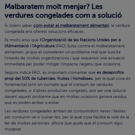
Malbaratem molt menjar? Les
verdures congelades com a solució
Si volem saber
com evitar el malbaratament alimentari
, la verdura
congelada ens ofereix solucions eficaces.
Fa molts anys que
l'Organització de les Nacions Unides per a
l'Alimentació i l'Agricultura
(FAO) lluita contra el malbaratament
alimentari, ja que el consideren un problema real que suscita
l'interès de moltes organitzacions i que requereix una actuació
immediata per poder mitigar l'impacte negatiu que ocasiona.
Segons indica FAO, és important comentar que
es desaprofita
prop del 50% de tubercles, fruites i hortalisses
, per la qual cosa és
fonamental tenir en compte que el consum de verdures
congelades, o d'altres productes congelats, pot ser una solució
davant aquest problema que en moltes ocasions genera residus
que es poden arribar a evitar.
Les verdures congelades arriben als consumidors netes i llestes
per consumir-se o cuinar-les, per la qual cosa facilita la vida de la
llar de moltes persones, alhora que ajuda que el consum sigui
moderat.