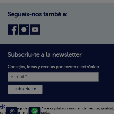
Avís legal
Canal intern d'informació
Condicions generals de compra
Segueix-nos també a:
Declaració d'accessibilitat
Política de Galetes
Subscriu-te a la newsletter
Consejos, ideas y recetas por correo electrónico
subscriu-te
Els 5 raigs de bofrost * ice crystal són sinònim de frescor, qualitat,
servei, sabor i menjar congelat