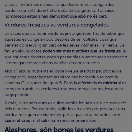
Un dels mites més estesos és que les verdures congelades
perden nutrients durant el procés de congelació. Tot i això,
nombrosos estudis han demostrat que això no és cert
.
Verdures fresques vs verdures congelades
En el cas que comprar verdures ja congelades, has de saber que
aquestes es congelen poc després de ser collides, cosa que
permet conservar gran part de les seves vitamines i minerals. De
fet, en alguns casos
poden ser més nutritives que les fresques
, ja
que aquestes darreres poden passar dies o setmanes en transport
i emmagatzematge abans darribar als consumidors.
Això sí, alguns nutrients es poden veure afectats pel procés de
congelació, especialment les vitamines hidrosolubles com la
vitamina C i algunes del grup B. Però la
diferència és mínima
si es
comparen amb les verdures fresques emmagatzemades durant
llargs períodes.
A més, la manera com es cuinin també influeix en la conservació
dels nutrients. Per exemple, bullir-les en excés pot provocar una
pèrdua més gran de vitamines, per la qual cosa mètodes com
cuinar al vapor
o el saltat són més recomanables.
Aleshores, són bones les verdures