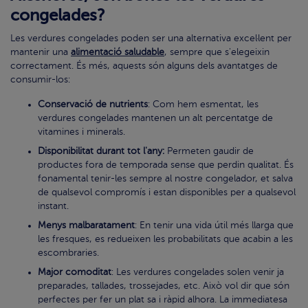
congelades?
Les verdures congelades poden ser una alternativa excel·lent per
mantenir una
alimentació saludable
, sempre que s'elegeixin
correctament. És més, aquests són alguns dels avantatges de
consumir-los:
Conservació de nutrients
: Com hem esmentat, les
verdures congelades mantenen un alt percentatge de
vitamines i minerals.
Disponibilitat durant tot l'any:
Permeten gaudir de
productes fora de temporada sense que perdin qualitat. És
fonamental tenir-les sempre al nostre congelador, et salva
de qualsevol compromís i estan disponibles per a qualsevol
instant.
Menys malbaratament
: En tenir una vida útil més llarga que
les fresques, es redueixen les probabilitats que acabin a les
escombraries.
Major comoditat
: Les verdures congelades solen venir ja
preparades, tallades, trossejades, etc. Això vol dir que són
perfectes per fer un plat sa i ràpid alhora. La immediatesa