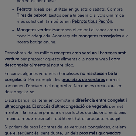
perfectes per cuinar.
Pebrots
: Ideals per utilitzar en guisats o saltats. Compra
Tires de pebrot
, llestos per a la paella o si vols una mica
més sofisticat, també tenim
Pebrots tipus Padrón
.
Mongetes verdes
: Mantenen el color i el sabor amb una
cocció adequada. Aconsegueix
mongetes trossejades
a la
nostra botiga online.
Descobreix de les millors
receptes amb verdura
i
barreges amb
verdura
per preparar aquests aliments a la nostra web i
com
descongelar aliments
al nostre bloc.
En canvi, algunes verdures i hortalisses
no resisteixen bé la
congelació
. Per exemple, les
propietats de verdures
com el
tomàquet, l'enciam o el cogombre fan que es tornin tous en
descongelar-se.
D'altra banda, cal tenir en compte la
diferència entre congelat i
ultracongelat
.
El procés d'ultracongelació de vegetals
permet
mantenir la matèria primera en perfectes condicions, amb baix
impacte mediambiental i reutilitzant tot el producte rebutjat.
Si parlem de pros i contres de les verdures congelades, creiem
que el següent és, sens dubte, un dels
pros més guanyadors
.