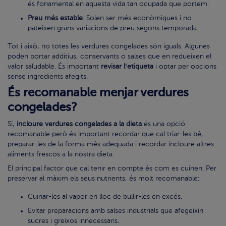
és fonamental en aquesta vida tan ocupada que portem.
Preu més estable
: Solen ser més econòmiques i no
pateixen grans variacions de preu segons temporada.
Tot i això, no totes les verdures congelades són iguals. Algunes
poden portar additius, conservants o salses que en redueixen el
valor saludable. És important
revisar lʻetiqueta
i optar per opcions
sense ingredients afegits.
És recomanable menjar verdures
congelades?
Sí,
incloure verdures congelades a la dieta
és una opció
recomanable però és important recordar que cal triar-les bé,
preparar-les de la forma més adequada i recordar incloure altres
aliments frescos a la nostra dieta.
El principal factor que cal tenir en compte és com es cuinen. Per
preservar al màxim els seus nutrients, és molt recomanable:
Cuinar-les al vapor en lloc de bullir-les en excés.
Evitar preparacions amb salses industrials que afegeixin
sucres i greixos innecessaris.