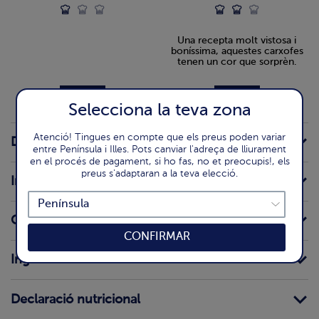
carxofes i gambons
Una recepta molt vistosa i
boníssima, aquestes carxofes
tenen un cor que sorprèn.
Selecciona la teva zona
Atenció! Tingues en compte que els preus poden variar
Detall del producte
entre Península i Illes. Pots canviar l'adreça de lliurament
en el procés de pagament, si ho fas, no et preocupis!, els
preus s'adaptaran a la teva elecció.
Informació per al consumidor
Conservació domèstica
CONFIRMAR
Ingredients
Declaració nutricional