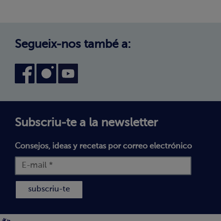
Política de Privadesa
Treballa amb nosaltres
Avís legal
Canal intern d'informació
Condicions generals de compra
Segueix-nos també a:
Declaració d'accessibilitat
Política de Galetes
Subscriu-te a la newsletter
Consejos, ideas y recetas por correo electrónico
subscriu-te