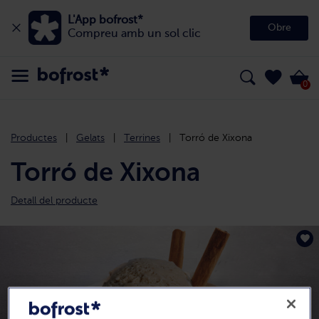
L'App bofrost*
Obre
Compreu amb un sol clic
0
Productes
Gelats
Terrines
Torró de Xixona
Torró de Xixona
Detall del producte