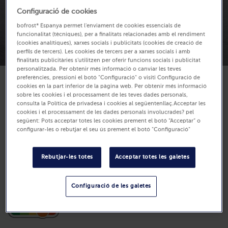
Configuració de cookies
bofrost* Espanya permet l'enviament de cookies essencials de
funcionalitat (tècniques), per a finalitats relacionades amb el rendiment
(cookies analítiques), xarxes socials i publicitats (cookies de creació de
perfils de tercers). Les cookies de tercers per a xarxes socials i amb
finalitats publicitàries s'utilitzen per oferir funcions socials i publicitat
personalitzada. Per obtenir més informació o canviar les teves
preferències, pressioni el botó "Configuració" o visiti Configuració de
cookies en la part inferior de la pàgina web. Per obtenir més informació
Disponible
sobre les cookies i el processament de les teves dades personals,
14,99 €
consulta la Política de privadesa i cookies al següentenllaç.Acceptar les
cookies i el processament de les dades personals involucrades? pel
següent: Pots acceptar totes les cookies prement el botó “Acceptar” o
1500ml (Preu per L 9.99 €)
configurar-les o rebutjar el seu ús prement el botó "Configuració"
Compra
Rebutjar-les totes
Acceptar totes les galetes
Configuració de les galetes