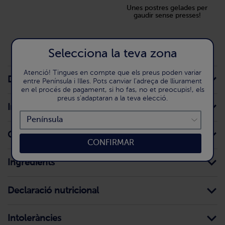
Unes postres gelades per
gaudir sense presses!
Selecciona la teva zona
Atenció! Tingues en compte que els preus poden variar
Detall del producte
entre Península i Illes. Pots canviar l'adreça de lliurament
en el procés de pagament, si ho fas, no et preocupis!, els
preus s'adaptaran a la teva elecció.
Informació per al consumidor
Conservació domèstica
CONFIRMAR
Ingredients
Declaració nutricional
Intoleràncies