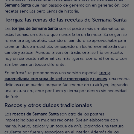
Semana Santa
que han pasado de generación en generación, con
recetas sencillas pero llenas de historia.
Torrijas: las reinas de las recetas de Semana Santa
Las
torrijas de Semana Santa
son el postre más emblemático de
estas fechas, un clásico que nunca falta en la mesa. Su origen se
remonta a siglos atrás, cuando el pan duro se aprovechaba para
crear un dulce irresistible, empapado en leche aromatizada con
canela y azúcar. Aunque la versión tradicional se fríe en aceite,
hoy en día existen alternativas más ligeras, como al horno o con
almíbar para un toque diferente.
En bofrost* te proponemos una versión especial:
torrija
caramelizada con sopa de leche merengada y nueces
, una receta
deliciosa que puedes preparar fácilmente en tu airfryer, logrando
una textura crujiente por fuera y tierna por dentro sin necesidad
de freír.
Roscos y otros dulces tradicionales
Los
roscos de Semana Santa
son otro de los postres
imprescindibles en muchas regiones. Suelen elaborarse con
harina, huevo, azúcar y un toque de anís, logrando una textura
crujiente por fuera y esponjosa en el interior. Además de los