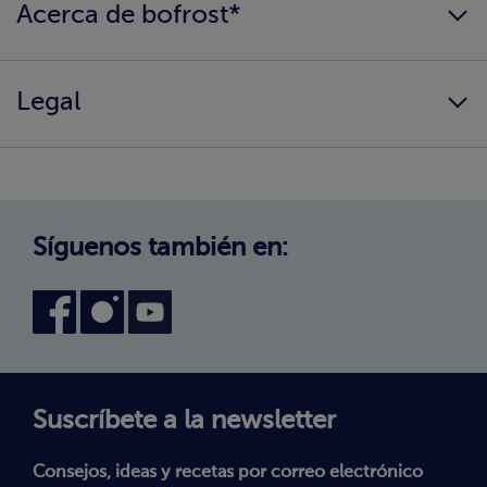
Acerca de bofrost*
¿Llegamos a tu hogar?
Consigue tu catálogo
Quiénes somos
Información alimentaria
Legal
Nuestros valores
Cambio de zona
¿Cómo comprar?
Política de Privacidad
Trabaja con nosotros
Aviso Legal
Canal interno de información
Condiciones generales de venta
Síguenos también en:
Declaración de accesibilidad
Política de Cookies
Términos y Condiciones
Suscríbete a la newsletter
Consejos, ideas y recetas por correo electrónico