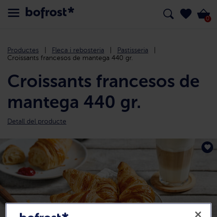
0
Productes
Fleca i rebosteria
Pastisseria
Croissants francesos de mantega 440 gr.
Croissants francesos de
mantega 440 gr.
Detall del producte