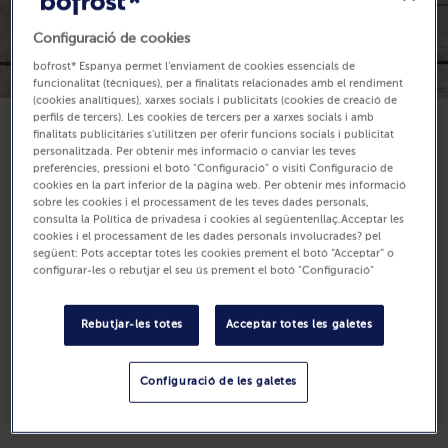
Configuració de cookies
bofrost* Espanya permet l'enviament de cookies essencials de
funcionalitat (tècniques), per a finalitats relacionades amb el rendiment
(cookies analítiques), xarxes socials i publicitats (cookies de creació de
perfils de tercers). Les cookies de tercers per a xarxes socials i amb
finalitats publicitàries s'utilitzen per oferir funcions socials i publicitat
Disponible
personalitzada. Per obtenir més informació o canviar les teves
preferències, pressioni el botó "Configuració" o visiti Configuració de
6,99 €
cookies en la part inferior de la pàgina web. Per obtenir més informació
sobre les cookies i el processament de les teves dades personals,
Unitats: 8
consulta la Política de privadesa i cookies al següentenllaç.Acceptar les
440 g (Preu per Kg 15.89 €)
cookies i el processament de les dades personals involucrades? pel
següent: Pots acceptar totes les cookies prement el botó “Acceptar” o
configurar-les o rebutjar el seu ús prement el botó "Configuració"
Compra
Rebutjar-les totes
Acceptar totes les galetes
Configuració de les galetes