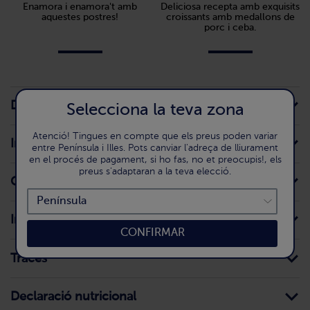
Enamora i enamora't amb
Deliciosa recepta amb exquisits
aquestes postres!
croissants amb medallons de
porc i ceba.
Detall del producte
Selecciona la teva zona
Atenció! Tingues en compte que els preus poden variar
Informació per al consumidor
entre Península i Illes. Pots canviar l'adreça de lliurament
en el procés de pagament, si ho fas, no et preocupis!, els
preus s'adaptaran a la teva elecció.
Conservació domèstica
Ingredients
CONFIRMAR
Traces
Declaració nutricional