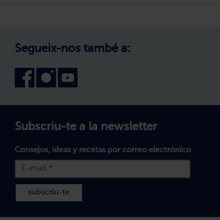
Política de Privadesa
Treballa amb nosaltres
Avís legal
Canal intern d'informació
Condicions generals de compra
Segueix-nos també a:
Declaració d'accessibilitat
Política de Galetes
Subscriu-te a la newsletter
Consejos, ideas y recetas por correo electrónico
subscriu-te