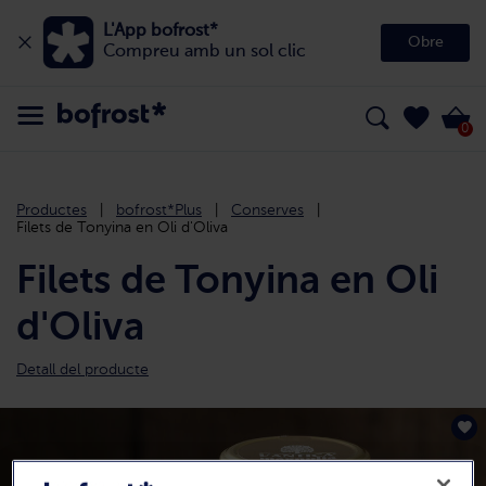
L'App bofrost*
Obre
Compreu amb un sol clic
0
Productes
bofrost*Plus
Conserves
Filets de Tonyina en Oli d'Oliva
Filets de Tonyina en Oli
d'Oliva
Detall del producte