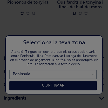
Piononos de tonyina
Ous farcits de tonyina i
flocs de blat de moro
Selecciona la teva zona
Atenció! Tingues en compte que els preus poden variar
entre Península i Illes. Pots canviar l'adreça de lliurament
Detall del producte
en el procés de pagament, si ho fas, no et preocupis!, els
preus s'adaptaran a la teva elecció.
Informació per al consumidor
Conservació domèstica
CONFIRMAR
Ingredients