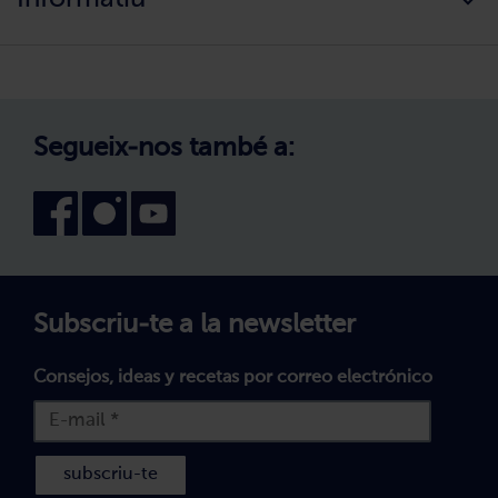
Els nostres valors
Canvi de zona
Com comprar?
Política de Privadesa
Treballa amb nosaltres
Avís legal
Canal intern d'informació
Condicions generals de compra
Segueix-nos també a:
Declaració d'accessibilitat
Política de Galetes
Subscriu-te a la newsletter
Consejos, ideas y recetas por correo electrónico
subscriu-te