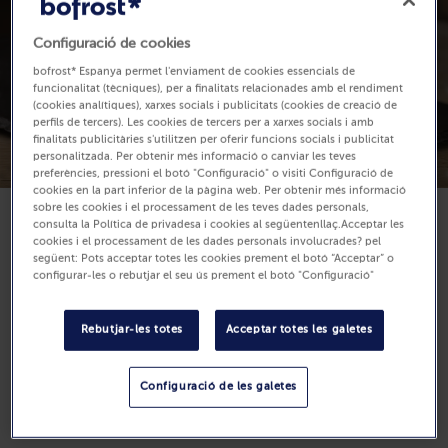
Configuració de cookies
bofrost* Espanya permet l'enviament de cookies essencials de
funcionalitat (tècniques), per a finalitats relacionades amb el rendiment
(cookies analítiques), xarxes socials i publicitats (cookies de creació de
perfils de tercers). Les cookies de tercers per a xarxes socials i amb
finalitats publicitàries s'utilitzen per oferir funcions socials i publicitat
personalitzada. Per obtenir més informació o canviar les teves
preferències, pressioni el botó "Configuració" o visiti Configuració de
cookies en la part inferior de la pàgina web. Per obtenir més informació
sobre les cookies i el processament de les teves dades personals,
consulta la Política de privadesa i cookies al següentenllaç.Acceptar les
Disponible
cookies i el processament de les dades personals involucrades? pel
següent: Pots acceptar totes les cookies prement el botó “Acceptar” o
7,99 €
configurar-les o rebutjar el seu ús prement el botó "Configuració"
Unitats: 1
200 g (Preu per Kg 39.95 €)
Rebutjar-les totes
Acceptar totes les galetes
Configuració de les galetes
Compra