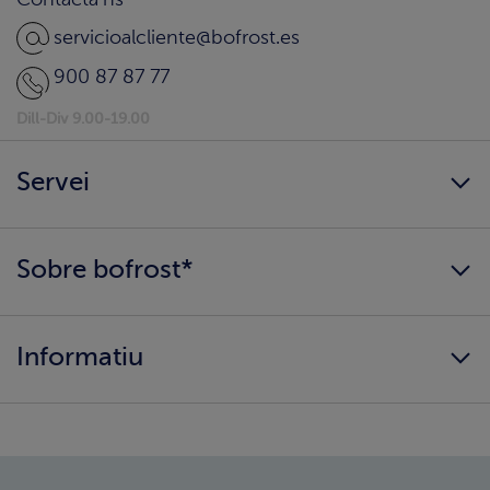
servicioalcliente@bofrost.es
900 87 87 77
Dill-Div 9.00-19.00
Servei
Sempre disponibles
Sobre bofrost*
Arribem a casa teva?
Aconsegueix el teu catàleg
Qui som?
Informació alimentària
Informatiu
Els nostres valors
Canvi de zona
Com comprar?
Política de Privadesa
Treballa amb nosaltres
Avís legal
Canal intern d'informació
Condicions generals de compra